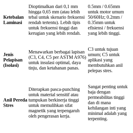
Dioptimalkan dari 0,1 mm
0.5mm / 0.65mm
hingga 0,65 mm (atau lebih
untuk motor umum
Ketebalan
tebal untuk skenario frekuensi
50/60Hz; 0.2mm /
Laminasi
rendah tertentu). Lebih tipis
0.35mm untuk
untuk frekuensi tinggi dan
efisiensi / frekuensi
kerugian yang lebih rendah.
yang lebih tinggi.
C3 untuk tujuan
Menawarkan berbagai lapisan
Jenis
umum; C5 untuk
(C3, C4, C5 per ASTM A976)
Pelapisan
aplikasi yang
untuk insulasi optimal, daya
(Isolasi)
membutuhkan anil
tinju, dan ketahanan panas.
pelepas stres.
Sangat penting untuk
Diterapkan pasca-punching
baja dengan
untuk material sensitif atau
permeabilitas tinggi
Anil Pereda
tumpukan berkinerja tinggi
dan di mana
Stres
untuk memulihkan sifat
kehilangan inti yang
magnetik yang terpengaruh
minimal adalah yang
oleh pengerasan kerja.
terpenting.