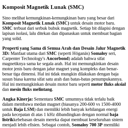
Komposit Magnetik Lunak (SMC)
Sino melihat kemungkinan-kemungkinan baru yang besar dari
Komposit Magnetik Lunak (SMC)
untuk desain motor baru.
SMC
terbuat dari serbuk bubuk magnetik. Setiap bit dilapisi dengan
lapisan isolasi, lalu ditekan dan dipanaskan untuk membuat bagian
yang solid.
Properti yang Sama di Semua Arah dan Desain Jalur Magnetik
3D:
Manfaat utama dari
SMC
(seperti Höganäs)
Somaloy
seri,
Carpenter Technology's
Ancorbond
) adalah bahwa sifat
magnetiknya sama ke segala arah. Hal ini memungkinkan desain
motor jenis baru dengan jalur magnet yang kompleks dan benar-
benar tiga dimensi. Hal ini tidak mungkin dilakukan dengan baja
susun biasa karena sifat satu arah dan batas-batas penumpukannya.
Hal ini memungkinkan desain motor baru seperti
motor fluks aksial
dan
mesin fluks melintang
.
Angka Kinerja:
Sementara
SMC
umumnya tidak terlalu baik
dalam membawa medan magnet (biasanya 200-600 vs 1500-4000
untuk
Baja LSM
) dan memiliki lebih banyak kehilangan energi
pada kecepatan di atas 1 kHz dibandingkan dengan normal
baja
listrik
kebebasan desain mereka dapat membuat keseluruhan sistem
menjadi lebih efisien. Sebagai contoh,
Somaloy 700 3P
memiliki