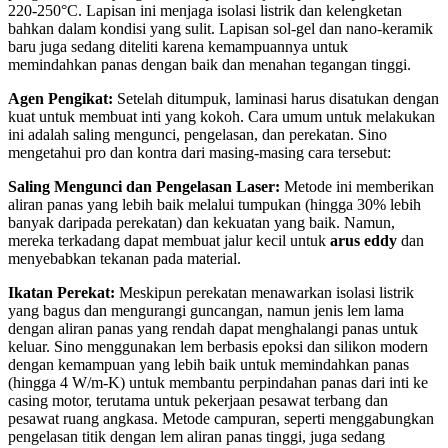
220-250°C. Lapisan ini menjaga isolasi listrik dan kelengketan
bahkan dalam kondisi yang sulit. Lapisan sol-gel dan nano-keramik
baru juga sedang diteliti karena kemampuannya untuk
memindahkan panas dengan baik dan menahan tegangan tinggi.
Agen Pengikat:
Setelah ditumpuk, laminasi harus disatukan dengan
kuat untuk membuat inti yang kokoh. Cara umum untuk melakukan
ini adalah saling mengunci, pengelasan, dan perekatan. Sino
mengetahui pro dan kontra dari masing-masing cara tersebut:
Saling Mengunci dan Pengelasan Laser:
Metode ini memberikan
aliran panas yang lebih baik melalui tumpukan (hingga 30% lebih
banyak daripada perekatan) dan kekuatan yang baik. Namun,
mereka terkadang dapat membuat jalur kecil untuk
arus eddy
dan
menyebabkan tekanan pada material.
Ikatan Perekat:
Meskipun perekatan menawarkan isolasi listrik
yang bagus dan mengurangi guncangan, namun jenis lem lama
dengan aliran panas yang rendah dapat menghalangi panas untuk
keluar. Sino menggunakan lem berbasis epoksi dan silikon modern
dengan kemampuan yang lebih baik untuk memindahkan panas
(hingga 4 W/m-K)
untuk membantu perpindahan panas dari inti ke
casing motor, terutama untuk pekerjaan pesawat terbang dan
pesawat ruang angkasa. Metode campuran, seperti menggabungkan
pengelasan titik dengan lem aliran panas tinggi, juga sedang