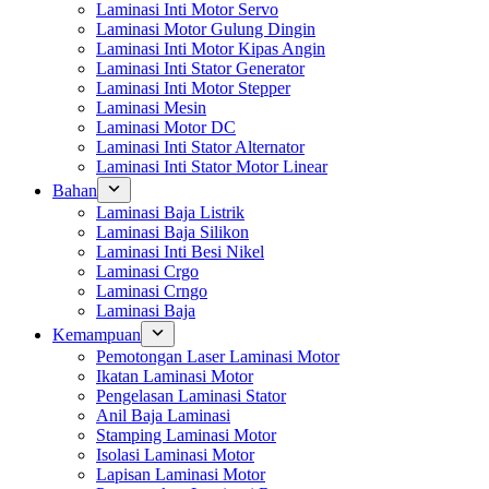
Laminasi Inti Motor Servo
Laminasi Motor Gulung Dingin
Laminasi Inti Motor Kipas Angin
Laminasi Inti Stator Generator
Laminasi Inti Motor Stepper
Laminasi Mesin
Laminasi Motor DC
Laminasi Inti Stator Alternator
Laminasi Inti Stator Motor Linear
Bahan
Laminasi Baja Listrik
Laminasi Baja Silikon
Laminasi Inti Besi Nikel
Laminasi Crgo
Laminasi Crngo
Laminasi Baja
Kemampuan
Pemotongan Laser Laminasi Motor
Ikatan Laminasi Motor
Pengelasan Laminasi Stator
Anil Baja Laminasi
Stamping Laminasi Motor
Isolasi Laminasi Motor
Lapisan Laminasi Motor