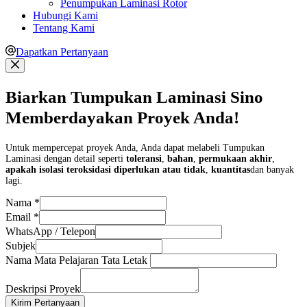
Penumpukan Laminasi Rotor
Hubungi Kami
Tentang Kami
Dapatkan Pertanyaan
Biarkan Tumpukan Laminasi Sino
Memberdayakan Proyek Anda!
Untuk mempercepat proyek Anda, Anda dapat melabeli Tumpukan
Laminasi dengan detail seperti
toleransi
,
bahan
,
permukaan akhir
,
apakah isolasi teroksidasi diperlukan atau tidak
,
kuantitas
dan banyak
lagi.
Nama
*
Email
*
WhatsApp / Telepon
Subjek
Nama Mata Pelajaran Tata Letak
Deskripsi Proyek
Kirim Pertanyaan