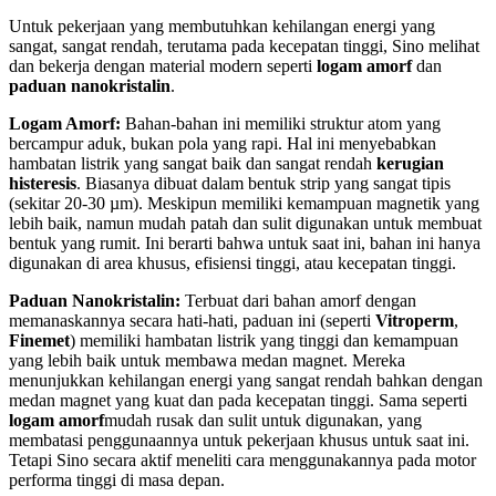
Untuk pekerjaan yang membutuhkan kehilangan energi yang
sangat, sangat rendah, terutama pada kecepatan tinggi, Sino melihat
dan bekerja dengan material modern seperti
logam amorf
dan
paduan nanokristalin
.
Logam Amorf:
Bahan-bahan ini memiliki struktur atom yang
bercampur aduk, bukan pola yang rapi. Hal ini menyebabkan
hambatan listrik yang sangat baik dan sangat rendah
kerugian
histeresis
. Biasanya dibuat dalam bentuk strip yang sangat tipis
(sekitar 20-30 µm). Meskipun memiliki kemampuan magnetik yang
lebih baik, namun mudah patah dan sulit digunakan untuk membuat
bentuk yang rumit. Ini berarti bahwa untuk saat ini, bahan ini hanya
digunakan di area khusus, efisiensi tinggi, atau kecepatan tinggi.
Paduan Nanokristalin:
Terbuat dari bahan amorf dengan
memanaskannya secara hati-hati, paduan ini (seperti
Vitroperm
,
Finemet
) memiliki hambatan listrik yang tinggi dan kemampuan
yang lebih baik untuk membawa medan magnet. Mereka
menunjukkan kehilangan energi yang sangat rendah bahkan dengan
medan magnet yang kuat dan pada kecepatan tinggi. Sama seperti
logam amorf
mudah rusak dan sulit untuk digunakan, yang
membatasi penggunaannya untuk pekerjaan khusus untuk saat ini.
Tetapi Sino secara aktif meneliti cara menggunakannya pada motor
performa tinggi di masa depan.