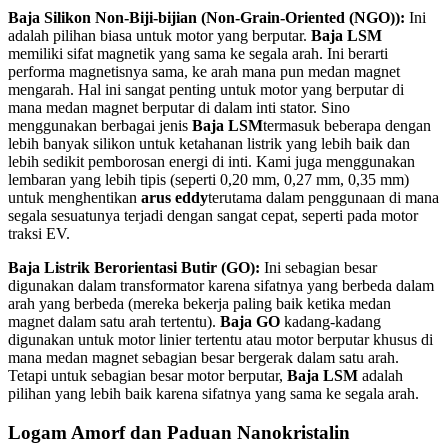
Baja Silikon Non-Biji-bijian (Non-Grain-Oriented (NGO)):
Ini
adalah pilihan biasa untuk motor yang berputar.
Baja LSM
memiliki sifat magnetik yang sama ke segala arah. Ini berarti
performa magnetisnya sama, ke arah mana pun medan magnet
mengarah. Hal ini sangat penting untuk motor yang berputar di
mana medan magnet berputar di dalam inti stator. Sino
menggunakan berbagai jenis
Baja LSM
termasuk beberapa dengan
lebih banyak silikon untuk ketahanan listrik yang lebih baik dan
lebih sedikit pemborosan energi di inti. Kami juga menggunakan
lembaran yang lebih tipis (seperti 0,20 mm, 0,27 mm, 0,35 mm)
untuk menghentikan
arus eddy
terutama dalam penggunaan di mana
segala sesuatunya terjadi dengan sangat cepat, seperti pada motor
traksi EV.
Baja Listrik Berorientasi Butir (GO):
Ini sebagian besar
digunakan dalam transformator karena sifatnya yang berbeda dalam
arah yang berbeda (mereka bekerja paling baik ketika medan
magnet dalam satu arah tertentu).
Baja GO
kadang-kadang
digunakan untuk motor linier tertentu atau motor berputar khusus di
mana medan magnet sebagian besar bergerak dalam satu arah.
Tetapi untuk sebagian besar motor berputar,
Baja LSM
adalah
pilihan yang lebih baik karena sifatnya yang sama ke segala arah.
Logam Amorf dan Paduan Nanokristalin