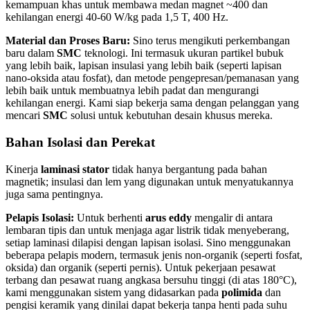
kemampuan khas untuk membawa medan magnet ~400 dan
kehilangan energi 40-60 W/kg pada 1,5 T, 400 Hz.
Material dan Proses Baru:
Sino terus mengikuti perkembangan
baru dalam
SMC
teknologi. Ini termasuk ukuran partikel bubuk
yang lebih baik, lapisan insulasi yang lebih baik (seperti lapisan
nano-oksida atau fosfat), dan metode pengepresan/pemanasan yang
lebih baik untuk membuatnya lebih padat dan mengurangi
kehilangan energi. Kami siap bekerja sama dengan pelanggan yang
mencari
SMC
solusi untuk kebutuhan desain khusus mereka.
Bahan Isolasi dan Perekat
Kinerja
laminasi stator
tidak hanya bergantung pada bahan
magnetik; insulasi dan lem yang digunakan untuk menyatukannya
juga sama pentingnya.
Pelapis Isolasi:
Untuk berhenti
arus eddy
mengalir di antara
lembaran tipis dan untuk menjaga agar listrik tidak menyeberang,
setiap laminasi dilapisi dengan lapisan isolasi. Sino menggunakan
beberapa pelapis modern, termasuk jenis non-organik (seperti fosfat,
oksida) dan organik (seperti pernis). Untuk pekerjaan pesawat
terbang dan pesawat ruang angkasa bersuhu tinggi (di atas 180°C),
kami menggunakan sistem yang didasarkan pada
polimida
dan
pengisi keramik
yang dinilai dapat bekerja tanpa henti pada suhu