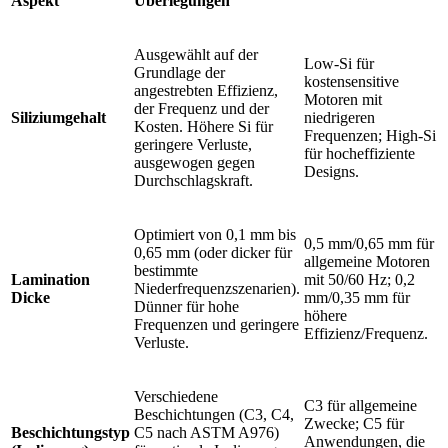
Aspekt
Überlegungen
Ausgewählt auf der
Low-Si für
Grundlage der
kostensensitive
angestrebten Effizienz,
Motoren mit
der Frequenz und der
Siliziumgehalt
niedrigeren
Kosten. Höhere Si für
Frequenzen; High-Si
geringere Verluste,
für hocheffiziente
ausgewogen gegen
Designs.
Durchschlagskraft.
Optimiert von 0,1 mm bis
0,5 mm/0,65 mm für
0,65 mm (oder dicker für
allgemeine Motoren
bestimmte
Lamination
mit 50/60 Hz; 0,2
Niederfrequenzszenarien).
Dicke
mm/0,35 mm für
Dünner für hohe
höhere
Frequenzen und geringere
Effizienz/Frequenz.
Verluste.
Verschiedene
C3 für allgemeine
Beschichtungen (C3, C4,
Zwecke; C5 für
Beschichtungstyp
C5 nach ASTM A976)
Anwendungen, die