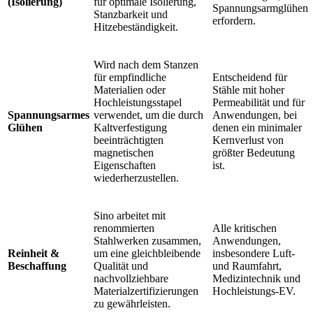
(Isolierung)
für optimale Isolierung,
Spannungsarmglühen
Stanzbarkeit und
erfordern.
Hitzebeständigkeit.
Wird nach dem Stanzen
für empfindliche
Entscheidend für
Materialien oder
Stähle mit hoher
Hochleistungsstapel
Permeabilität und für
Spannungsarmes
verwendet, um die durch
Anwendungen, bei
Glühen
Kaltverfestigung
denen ein minimaler
beeinträchtigten
Kernverlust von
magnetischen
größter Bedeutung
Eigenschaften
ist.
wiederherzustellen.
Sino arbeitet mit
renommierten
Alle kritischen
Stahlwerken zusammen,
Anwendungen,
Reinheit &
um eine gleichbleibende
insbesondere Luft-
Beschaffung
Qualität und
und Raumfahrt,
nachvollziehbare
Medizintechnik und
Materialzertifizierungen
Hochleistungs-EV.
zu gewährleisten.