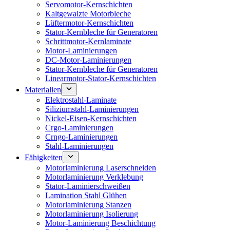
Servomotor-Kernschichten
Kaltgewalzte Motorbleche
Lüftermotor-Kernschichten
Stator-Kernbleche für Generatoren
Schrittmotor-Kernlaminate
Motor-Laminierungen
DC-Motor-Laminierungen
Stator-Kernbleche für Generatoren
Linearmotor-Stator-Kernschichten
Materialien
Elektrostahl-Laminate
Siliziumstahl-Laminierungen
Nickel-Eisen-Kernschichten
Crgo-Laminierungen
Crngo-Laminierungen
Stahl-Laminierungen
Fähigkeiten
Motorlaminierung Laserschneiden
Motorlaminierung Verklebung
Stator-Laminierschweißen
Lamination Stahl Glühen
Motorlaminierung Stanzen
Motorlaminierung Isolierung
Motor-Laminierung Beschichtung