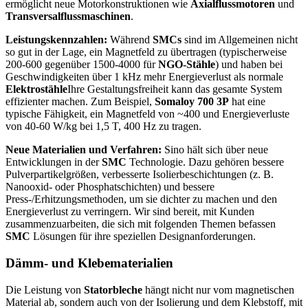
ermöglicht neue Motorkonstruktionen wie
Axialflussmotoren
und
Transversalflussmaschinen
.
Leistungskennzahlen:
Während
SMCs
sind im Allgemeinen nicht
so gut in der Lage, ein Magnetfeld zu übertragen (typischerweise
200-600 gegenüber 1500-4000 für
NGO-Stähle
) und haben bei
Geschwindigkeiten über 1 kHz mehr Energieverlust als normale
Elektrostähle
Ihre Gestaltungsfreiheit kann das gesamte System
effizienter machen. Zum Beispiel,
Somaloy 700 3P
hat eine
typische Fähigkeit, ein Magnetfeld von ~400 und Energieverluste
von 40-60 W/kg bei 1,5 T, 400 Hz zu tragen.
Neue Materialien und Verfahren:
Sino hält sich über neue
Entwicklungen in der
SMC
Technologie. Dazu gehören bessere
Pulverpartikelgrößen, verbesserte Isolierbeschichtungen (z. B.
Nanooxid- oder Phosphatschichten) und bessere
Press-/Erhitzungsmethoden, um sie dichter zu machen und den
Energieverlust zu verringern. Wir sind bereit, mit Kunden
zusammenzuarbeiten, die sich mit folgenden Themen befassen
SMC
Lösungen für ihre speziellen Designanforderungen.
Dämm- und Klebematerialien
Die Leistung von
Statorbleche
hängt nicht nur vom magnetischen
Material ab, sondern auch von der Isolierung und dem Klebstoff, mit