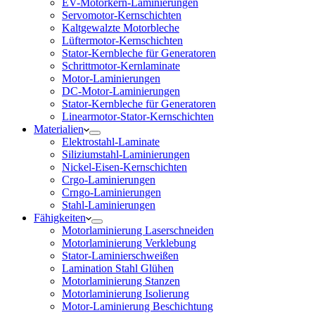
EV-Motorkern-Laminierungen
Servomotor-Kernschichten
Kaltgewalzte Motorbleche
Lüftermotor-Kernschichten
Stator-Kernbleche für Generatoren
Schrittmotor-Kernlaminate
Motor-Laminierungen
DC-Motor-Laminierungen
Stator-Kernbleche für Generatoren
Linearmotor-Stator-Kernschichten
Materialien
Elektrostahl-Laminate
Siliziumstahl-Laminierungen
Nickel-Eisen-Kernschichten
Crgo-Laminierungen
Crngo-Laminierungen
Stahl-Laminierungen
Fähigkeiten
Motorlaminierung Laserschneiden
Motorlaminierung Verklebung
Stator-Laminierschweißen
Lamination Stahl Glühen
Motorlaminierung Stanzen
Motorlaminierung Isolierung
Motor-Laminierung Beschichtung