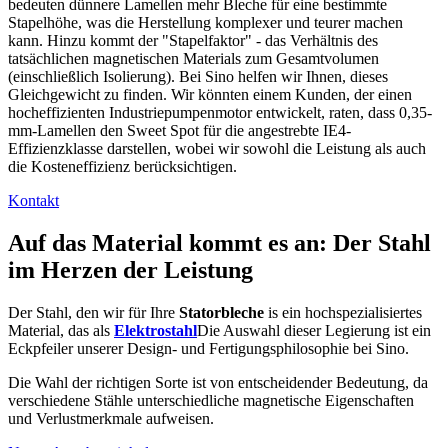
bedeuten dünnere Lamellen mehr Bleche für eine bestimmte
Stapelhöhe, was die Herstellung komplexer und teurer machen
kann. Hinzu kommt der "Stapelfaktor" - das Verhältnis des
tatsächlichen magnetischen Materials zum Gesamtvolumen
(einschließlich Isolierung). Bei Sino helfen wir Ihnen, dieses
Gleichgewicht zu finden. Wir könnten einem Kunden, der einen
hocheffizienten Industriepumpenmotor entwickelt, raten, dass 0,35-
mm-Lamellen den Sweet Spot für die angestrebte IE4-
Effizienzklasse darstellen, wobei wir sowohl die Leistung als auch
die Kosteneffizienz berücksichtigen.
Kontakt
Auf das Material kommt es an: Der Stahl
im Herzen der Leistung
Der Stahl, den wir für Ihre
Statorbleche
i
s ein hochspezialisiertes
Material, das als
Elektrostahl
Die Auswahl dieser Legierung ist ein
Eckpfeiler unserer Design- und Fertigungsphilosophie bei Sino.
Die Wahl der richtigen Sorte ist von entscheidender Bedeutung, da
verschiedene Stähle unterschiedliche magnetische Eigenschaften
und Verlustmerkmale aufweisen.