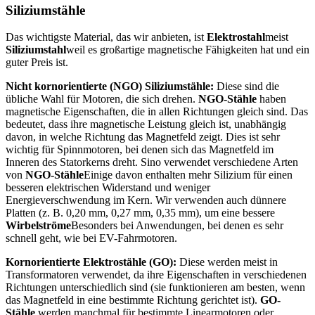
Siliziumstähle
Das wichtigste Material, das wir anbieten, ist
Elektrostahl
meist
Siliziumstahl
weil es großartige magnetische Fähigkeiten hat und ein
guter Preis ist.
Nicht kornorientierte (NGO) Siliziumstähle:
Diese sind die
übliche Wahl für Motoren, die sich drehen.
NGO-Stähle
haben
magnetische Eigenschaften, die in allen Richtungen gleich sind. Das
bedeutet, dass ihre magnetische Leistung gleich ist, unabhängig
davon, in welche Richtung das Magnetfeld zeigt. Dies ist sehr
wichtig für Spinnmotoren, bei denen sich das Magnetfeld im
Inneren des Statorkerns dreht. Sino verwendet verschiedene Arten
von
NGO-Stähle
Einige davon enthalten mehr Silizium für einen
besseren elektrischen Widerstand und weniger
Energieverschwendung im Kern. Wir verwenden auch dünnere
Platten (z. B. 0,20 mm, 0,27 mm, 0,35 mm), um eine bessere
Wirbelströme
Besonders bei Anwendungen, bei denen es sehr
schnell geht, wie bei EV-Fahrmotoren.
Kornorientierte Elektrostähle (GO):
Diese werden meist in
Transformatoren verwendet, da ihre Eigenschaften in verschiedenen
Richtungen unterschiedlich sind (sie funktionieren am besten, wenn
das Magnetfeld in eine bestimmte Richtung gerichtet ist).
GO-
Stähle
werden manchmal für bestimmte Linearmotoren oder