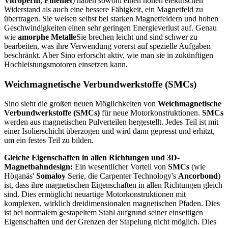
Vitroperm
,
Finemet
) haben sowohl einen hohen elektrischen
Widerstand als auch eine bessere Fähigkeit, ein Magnetfeld zu
übertragen. Sie weisen selbst bei starken Magnetfeldern und hohen
Geschwindigkeiten einen sehr geringen Energieverlust auf. Genau
wie
amorphe Metalle
Sie brechen leicht und sind schwer zu
bearbeiten, was ihre Verwendung vorerst auf spezielle Aufgaben
beschränkt. Aber Sino erforscht aktiv, wie man sie in zukünftigen
Hochleistungsmotoren einsetzen kann.
Weichmagnetische Verbundwerkstoffe (SMCs)
Sino sieht die großen neuen Möglichkeiten von
Weichmagnetische
Verbundwerkstoffe (SMCs)
für neue Motorkonstruktionen.
SMCs
werden aus magnetischen Pulverteilen hergestellt. Jedes Teil ist mit
einer Isolierschicht überzogen und wird dann gepresst und erhitzt,
um ein festes Teil zu bilden.
Gleiche Eigenschaften in allen Richtungen und 3D-
Magnetbahndesign:
Ein wesentlicher Vorteil von
SMCs
(wie
Höganäs'
Somaloy
Serie, die Carpenter Technology's
Ancorbond
)
ist, dass ihre magnetischen Eigenschaften in allen Richtungen gleich
sind. Dies ermöglicht neuartige Motorkonstruktionen mit
komplexen, wirklich dreidimensionalen magnetischen Pfaden. Dies
ist bei normalem gestapeltem Stahl aufgrund seiner einseitigen
Eigenschaften und der Grenzen der Stapelung nicht möglich. Dies