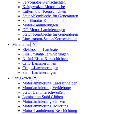
Servomotor-Kernschichten
Kaltgewalzte Motorbleche
Lüftermotor-Kernschichten
Stator-Kernbleche für Generatoren
Schrittmotor-Kernlaminate
Motor-Laminierungen
DC-Motor-Laminierungen
Stator-Kernbleche für Generatoren
Linearmotor-Stator-Kernschichten
Materialien
Elektrostahl-Laminate
Siliziumstahl-Laminierungen
Nickel-Eisen-Kernschichten
Crgo-Laminierungen
Crngo-Laminierungen
Stahl-Laminierungen
Fähigkeiten
Motorlaminierung Laserschneiden
Motorlaminierung Verklebung
Stator-Laminierschweißen
Lamination Stahl Glühen
Motorlaminierung Stanzen
Motorlaminierung Isolierung
Motor-Laminierung Beschichtung