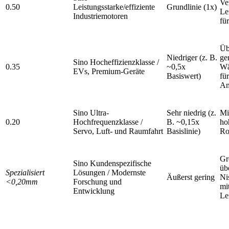
Ve
0.50
Leistungsstarke/effiziente
Grundlinie (1x)
Le
Industriemotoren
fü
Üb
Niedriger (z. B.
ge
Sino Hocheffizienzklasse /
0.35
~0,5x
Wä
EVs, Premium-Geräte
Basiswert)
fü
An
Sino Ultra-
Sehr niedrig (z.
Mi
0.20
Hochfrequenzklasse /
B. ~0,15x
ho
Servo, Luft- und Raumfahrt
Basislinie)
Ro
Gr
Sino Kundenspezifische
üb
Spezialisiert
Lösungen / Modernste
Äußerst gering
Ni
<0,20mm
Forschung und
mi
Entwicklung
Le