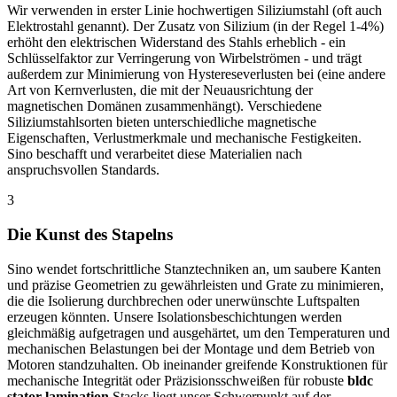
Wir verwenden in erster Linie hochwertigen Siliziumstahl (oft auch
Elektrostahl genannt). Der Zusatz von Silizium (in der Regel 1-4%)
erhöht den elektrischen Widerstand des Stahls erheblich - ein
Schlüsselfaktor zur Verringerung von Wirbelströmen - und trägt
außerdem zur Minimierung von Hystereseverlusten bei (eine andere
Art von Kernverlusten, die mit der Neuausrichtung der
magnetischen Domänen zusammenhängt). Verschiedene
Siliziumstahlsorten bieten unterschiedliche magnetische
Eigenschaften, Verlustmerkmale und mechanische Festigkeiten.
Sino beschafft und verarbeitet diese Materialien nach
anspruchsvollen Standards.
3
Die Kunst des Stapelns
Sino wendet fortschrittliche Stanztechniken an, um saubere Kanten
und präzise Geometrien zu gewährleisten und Grate zu minimieren,
die die Isolierung durchbrechen oder unerwünschte Luftspalten
erzeugen könnten. Unsere Isolationsbeschichtungen werden
gleichmäßig aufgetragen und ausgehärtet, um den Temperaturen und
mechanischen Belastungen bei der Montage und dem Betrieb von
Motoren standzuhalten. Ob ineinander greifende Konstruktionen für
mechanische Integrität oder Präzisionsschweißen für robuste
bldc
stator lamination
Stacks liegt unser Schwerpunkt auf der