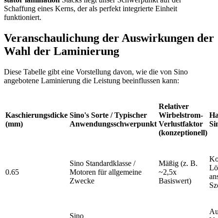
Schaffung eines Kerns, der als perfekt integrierte Einheit
funktioniert.
Veranschaulichung der Auswirkungen der
Wahl der Laminierung
Diese Tabelle gibt eine Vorstellung davon, wie die von Sino
angebotene Laminierung die Leistung beeinflussen kann:
Relativer
Kaschierungsdicke
Sino's Sorte / Typischer
Wirbelstrom-
Ha
(mm)
Anwendungsschwerpunkt
Verlustfaktor
Si
(konzeptionell)
Ko
Sino Standardklasse /
Mäßig (z. B.
Lö
0.65
Motoren für allgemeine
~2,5x
an
Zwecke
Basiswert)
Sz
Au
Sino