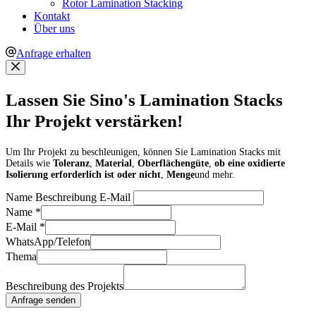
Rotor Lamination Stacking
Kontakt
Über uns
Anfrage erhalten
Lassen Sie Sino's Lamination Stacks
Ihr Projekt verstärken!
Um Ihr Projekt zu beschleunigen, können Sie Lamination Stacks mit
Details wie
Toleranz
,
Material
,
Oberflächengüte
,
ob eine oxidierte
Isolierung erforderlich ist oder nicht
,
Menge
und mehr.
Name Beschreibung E-Mail
Name
*
E-Mail
*
WhatsApp/Telefon
Thema
Beschreibung des Projekts
Anfrage senden