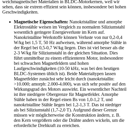
weichmagnetischer Materialien in BLDC-Motorkernen, weil wir
sehen, dass sie extrem effizient sein können, insbesondere bei hohen
Geschwindigkeiten.
Magnetische Eigenschaften:
Nanokristalline und amorphe
Elektrostähle weisen im Vergleich zu normalem Siliziumstahl
wesentlich geringere Energieverluste im Kern auf.
Nanokristalline Werkstoffe können Verluste von nur 0,2-0,4
W/kg bei 1,5 T, 50 Hz aufweisen, während amorphe Stähle in
der Regel bei 0,5-0,7 W/kg liegen. Dies ist viel besser als die
2-3 W/kg für Siliziumstahl in der gleichen Situation. Dies
führt unmittelbar zu einem effizienteren Motor, insbesondere
bei schwachen Magnetfeldern und hohen
Laufgeschwindigkeiten (10-50 kHz, was bei den heutigen
BLDC-Systemen üblich ist). Beide Materialtypen lassen
Magnetfelder zunächst sehr leicht durch (nanokristallin:
>10.000; amorph: 2.000-4.000), was sich sehr positiv auf den
Wirkungsgrad des Motors auswirkt. Ein wesentlicher Nachteil
ist ihre niedrigere Obergrenze für Magnetfelder. Amorphe
Stähle haben in der Regel einen Bs von 1,0-1,2 T, und
nanokristalline Stähle liegen bei 1,2-1,3 T. Das ist niedriger
als bei Siliziumstahl (1,7-2,0 T). Aufgrund dieser Grenze
müssen wir möglicherweise die Konstruktion ändern, z. B.
den Kern vergrößern oder die Drähte anders wickeln, um die
erforderliche Drehkraft zu erreichen.