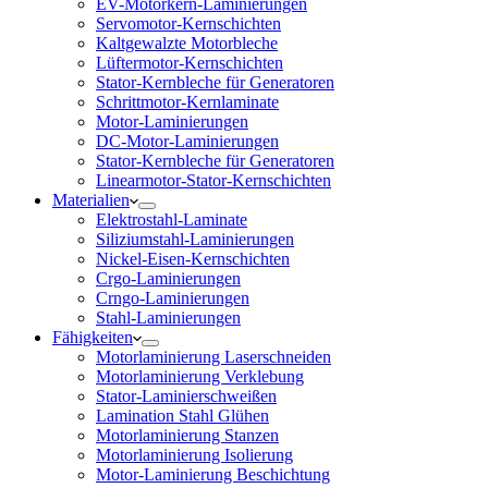
EV-Motorkern-Laminierungen
Servomotor-Kernschichten
Kaltgewalzte Motorbleche
Lüftermotor-Kernschichten
Stator-Kernbleche für Generatoren
Schrittmotor-Kernlaminate
Motor-Laminierungen
DC-Motor-Laminierungen
Stator-Kernbleche für Generatoren
Linearmotor-Stator-Kernschichten
Materialien
Elektrostahl-Laminate
Siliziumstahl-Laminierungen
Nickel-Eisen-Kernschichten
Crgo-Laminierungen
Crngo-Laminierungen
Stahl-Laminierungen
Fähigkeiten
Motorlaminierung Laserschneiden
Motorlaminierung Verklebung
Stator-Laminierschweißen
Lamination Stahl Glühen
Motorlaminierung Stanzen
Motorlaminierung Isolierung
Motor-Laminierung Beschichtung