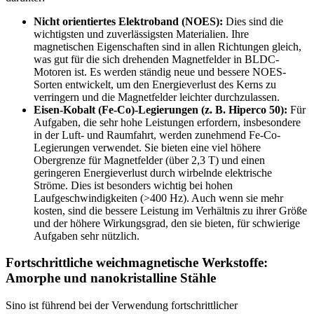
Nicht orientiertes Elektroband (NOES):
Dies sind die
wichtigsten und zuverlässigsten Materialien. Ihre
magnetischen Eigenschaften sind in allen Richtungen gleich,
was gut für die sich drehenden Magnetfelder in BLDC-
Motoren ist. Es werden ständig neue und bessere NOES-
Sorten entwickelt, um den Energieverlust des Kerns zu
verringern und die Magnetfelder leichter durchzulassen.
Eisen-Kobalt (Fe-Co)-Legierungen (z. B. Hiperco 50):
Für
Aufgaben, die sehr hohe Leistungen erfordern, insbesondere
in der Luft- und Raumfahrt, werden zunehmend Fe-Co-
Legierungen verwendet. Sie bieten eine viel höhere
Obergrenze für Magnetfelder (über 2,3 T) und einen
geringeren Energieverlust durch wirbelnde elektrische
Ströme. Dies ist besonders wichtig bei hohen
Laufgeschwindigkeiten (>400 Hz). Auch wenn sie mehr
kosten, sind die bessere Leistung im Verhältnis zu ihrer Größe
und der höhere Wirkungsgrad, den sie bieten, für schwierige
Aufgaben sehr nützlich.
Fortschrittliche weichmagnetische Werkstoffe:
Amorphe und nanokristalline Stähle
Sino ist führend bei der Verwendung fortschrittlicher