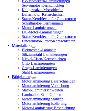
EV-Motorkern-Laminierungen
Servomotor-Kernschichten
Kaltgewalzte Motorbleche
Lüftermotor-Kernschichten
Stator-Kernbleche für Generatoren
Schrittmotor-Kernlaminate
Motor-Laminierungen
DC-Motor-Laminierungen
Stator-Kernbleche für Generatoren
Linearmotor-Stator-Kernschichten
Materialien
Elektrostahl-Laminate
Siliziumstahl-Laminierungen
Nickel-Eisen-Kernschichten
Crgo-Laminierungen
Crngo-Laminierungen
Stahl-Laminierungen
Fähigkeiten
Motorlaminierung Laserschneiden
Motorlaminierung Verklebung
Stator-Laminierschweißen
Lamination Stahl Glühen
Motorlaminierung Stanzen
Motorlaminierung Isolierung
Motor-Laminierung Beschichtung