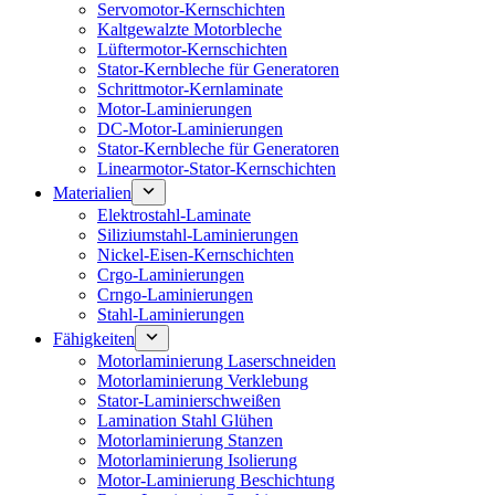
Servomotor-Kernschichten
Kaltgewalzte Motorbleche
Lüftermotor-Kernschichten
Stator-Kernbleche für Generatoren
Schrittmotor-Kernlaminate
Motor-Laminierungen
DC-Motor-Laminierungen
Stator-Kernbleche für Generatoren
Linearmotor-Stator-Kernschichten
Materialien
Elektrostahl-Laminate
Siliziumstahl-Laminierungen
Nickel-Eisen-Kernschichten
Crgo-Laminierungen
Crngo-Laminierungen
Stahl-Laminierungen
Fähigkeiten
Motorlaminierung Laserschneiden
Motorlaminierung Verklebung
Stator-Laminierschweißen
Lamination Stahl Glühen
Motorlaminierung Stanzen
Motorlaminierung Isolierung
Motor-Laminierung Beschichtung