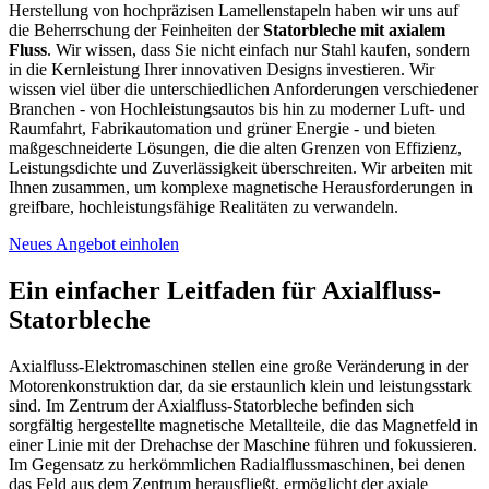
Herstellung von hochpräzisen Lamellenstapeln haben wir uns auf
die Beherrschung der Feinheiten der
Statorbleche mit axialem
Fluss
. Wir wissen, dass Sie nicht einfach nur Stahl kaufen, sondern
in die Kernleistung Ihrer innovativen Designs investieren.
Wir
wissen viel über die unterschiedlichen Anforderungen verschiedener
Branchen - von Hochleistungsautos bis hin zu moderner Luft- und
Raumfahrt, Fabrikautomation und grüner Energie - und bieten
maßgeschneiderte Lösungen, die die alten Grenzen von Effizienz,
Leistungsdichte und Zuverlässigkeit überschreiten.
Wir arbeiten mit
Ihnen zusammen, um komplexe magnetische Herausforderungen in
greifbare, hochleistungsfähige Realitäten zu verwandeln.
Neues Angebot einholen
Ein einfacher Leitfaden für Axialfluss-
Statorbleche
Axialfluss-Elektromaschinen stellen eine große Veränderung in der
Motorenkonstruktion dar, da sie erstaunlich klein und leistungsstark
sind. Im Zentrum der Axialfluss-Statorbleche befinden sich
sorgfältig hergestellte magnetische Metallteile, die das Magnetfeld in
einer Linie mit der Drehachse der Maschine führen und fokussieren.
Im Gegensatz zu herkömmlichen Radialflussmaschinen, bei denen
das Feld aus dem Zentrum herausfließt, ermöglicht der axiale