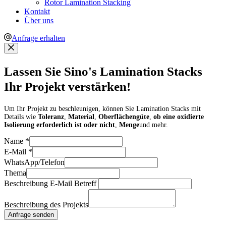
Rotor Lamination Stacking
Kontakt
Über uns
Anfrage erhalten
Lassen Sie Sino's Lamination Stacks
Ihr Projekt verstärken!
Um Ihr Projekt zu beschleunigen, können Sie Lamination Stacks mit
Details wie
Toleranz
,
Material
,
Oberflächengüte
,
ob eine oxidierte
Isolierung erforderlich ist oder nicht
,
Menge
und mehr.
Name
*
E-Mail
*
WhatsApp/Telefon
Thema
Beschreibung E-Mail Betreff
Beschreibung des Projekts
Anfrage senden