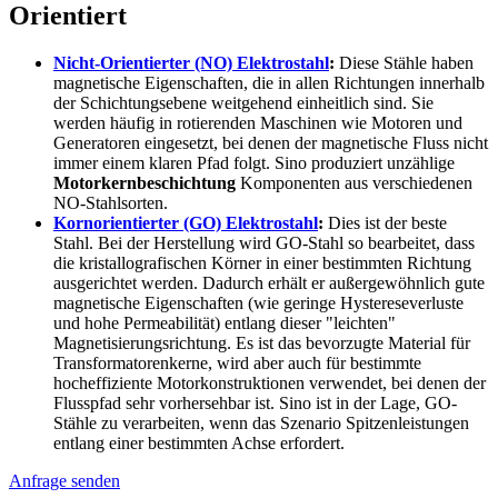
Orientiert
Nicht-Orientierter (NO) Elektrostahl
:
Diese Stähle haben
magnetische Eigenschaften, die in allen Richtungen innerhalb
der Schichtungsebene weitgehend einheitlich sind. Sie
werden häufig in rotierenden Maschinen wie Motoren und
Generatoren eingesetzt, bei denen der magnetische Fluss nicht
immer einem klaren Pfad folgt. Sino produziert unzählige
Motorkernbeschichtung
Komponenten aus verschiedenen
NO-Stahlsorten.
Kornorientierter (GO) Elektrostahl
:
Dies ist der beste
Stahl. Bei der Herstellung wird GO-Stahl so bearbeitet, dass
die kristallografischen Körner in einer bestimmten Richtung
ausgerichtet werden. Dadurch erhält er außergewöhnlich gute
magnetische Eigenschaften (wie geringe Hystereseverluste
und hohe Permeabilität) entlang dieser "leichten"
Magnetisierungsrichtung. Es ist das bevorzugte Material für
Transformatorenkerne, wird aber auch für bestimmte
hocheffiziente Motorkonstruktionen verwendet, bei denen der
Flusspfad sehr vorhersehbar ist. Sino ist in der Lage, GO-
Stähle zu verarbeiten, wenn das Szenario Spitzenleistungen
entlang einer bestimmten Achse erfordert.
Anfrage senden