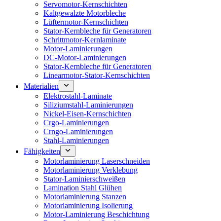
Servomotor-Kernschichten
Kaltgewalzte Motorbleche
Lüftermotor-Kernschichten
Stator-Kernbleche für Generatoren
Schrittmotor-Kernlaminate
Motor-Laminierungen
DC-Motor-Laminierungen
Stator-Kernbleche für Generatoren
Linearmotor-Stator-Kernschichten
Materialien
Elektrostahl-Laminate
Siliziumstahl-Laminierungen
Nickel-Eisen-Kernschichten
Crgo-Laminierungen
Crngo-Laminierungen
Stahl-Laminierungen
Fähigkeiten
Motorlaminierung Laserschneiden
Motorlaminierung Verklebung
Stator-Laminierschweißen
Lamination Stahl Glühen
Motorlaminierung Stanzen
Motorlaminierung Isolierung
Motor-Laminierung Beschichtung