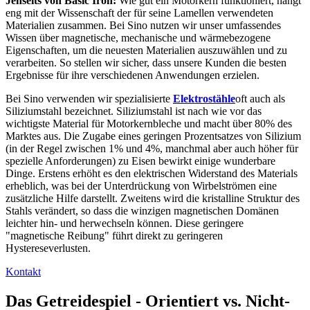
Jenseits von Basic Iron:
Wie gut ein Motorkern funktioniert, hängt
eng mit der Wissenschaft der für seine Lamellen verwendeten
Materialien zusammen. Bei Sino nutzen wir unser umfassendes
Wissen über magnetische, mechanische und wärmebezogene
Eigenschaften, um die neuesten Materialien auszuwählen und zu
verarbeiten. So stellen wir sicher, dass unsere Kunden die besten
Ergebnisse für ihre verschiedenen Anwendungen erzielen.
Bei Sino verwenden wir spezialisierte
Elektrostähle
oft auch als
Siliziumstahl bezeichnet. Siliziumstahl ist nach wie vor das
wichtigste Material für Motorkernbleche und macht über 80% des
Marktes aus. Die Zugabe eines geringen Prozentsatzes von Silizium
(in der Regel zwischen 1% und 4%, manchmal aber auch höher für
spezielle Anforderungen) zu Eisen bewirkt einige wunderbare
Dinge. Erstens erhöht es den elektrischen Widerstand des Materials
erheblich, was bei der Unterdrückung von Wirbelströmen eine
zusätzliche Hilfe darstellt. Zweitens wird die kristalline Struktur des
Stahls verändert, so dass die winzigen magnetischen Domänen
leichter hin- und herwechseln können. Diese geringere
"magnetische Reibung" führt direkt zu geringeren
Hystereseverlusten.
Kontakt
Das Getreidespiel - Orientiert vs. Nicht-