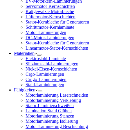
EV-Motorkern-Laminierungen
Servomotor-Kernschichten
Kaltgewalzte Motorbleche
Lüftermotor-Kernschichten
Stator-Kernbleche für Generatoren
Schrittmotor-Kernlaminate
Motor-Laminierungen
DC-Motor-Laminierungen
Stator-Kernbleche für Generatoren
Linearmotor-Stator-Kernschichten
Materialien
Elektrostahl-Laminate
Siliziumstahl-Laminierungen
Nickel-Eisen-Kernschichten
Crgo-Laminierungen
Crngo-Laminierungen
Stahl-Laminierungen
Fähigkeiten
Motorlaminierung Laserschneiden
Motorlaminierung Verklebung
Stator-Laminierschweißen
Lamination Stahl Glühen
Motorlaminierung Stanzen
Motorlaminierung Isolierung
Motor-Laminierung Beschichtung