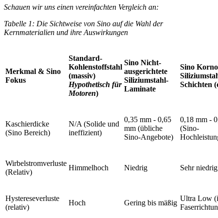
Schauen wir uns einen vereinfachten Vergleich an:
Tabelle 1: Die Sichtweise von Sino auf die Wahl der
Kernmaterialien und ihre Auswirkungen
Standard-
Sino Nicht-
Kohlenstoffstahl
Sino Kornor
Merkmal & Sino
ausgerichtete
(massiv)
Siliziumstah
Fokus
Siliziumstahl-
Hypothetisch für
Schichten 
Laminate
Motoren
)
0,35 mm - 0,65
0,18 mm - 
Kaschierdicke
N/A (Solide und
mm (übliche
(Sino-
(Sino Bereich)
ineffizient)
Sino-Angebote)
Hochleistun
Wirbelstromverluste
Himmelhoch
Niedrig
Sehr niedrig
(Relativ)
Hystereseverluste
Ultra Low (
Hoch
Gering bis mäßig
(relativ)
Faserrichtun