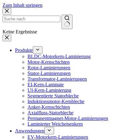
Zum Inhalt springen
Keine Ergebnisse
Produkte
BLDC-Motorkern-Laminierung
Motor-Kernschichten
Rotor-Laminierungen
Stator-Laminierungen
Transformator-Laminierungen
EI-Kern-Laminate
UI-Kern-Laminierung
Segmentierte Statorbleche
Induktionsmotor-Kernbleche
Anker-Kernschichten
Axialfluss-Statorbleche
Permanentmagnet-Motor-Laminierungen
Laminierter Weicheisenkern
Anwendungen
EV-Motorkern-Laminierungen