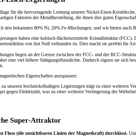
lage für die hervorragende Leistung unserer Nickel-Eisen-Kernbleche. 
rtigen Faktoren der Metallherstellung, die ihnen ihre guten Eigenschaf
nlich den bekannten 80% Ni, 20% Fe-Mischungen, und wir bieten auch 
erungen haben eine kubisch-flächenzentrierte Kristallstruktur (FCC). D
netostriktion von fast Null verbunden ist. Dies macht sie perfekt für
ungen liegen an der Grenze zwischen der FCC- und der BCC-Struktur (
aber eine viel höhere Sättigungsflussdichte. Dadurch eignen sie sich 
n.
 magnetischen Eigenschaften anzupassen:
unseren hochnickelhaltigen Legierungen trägt zu einer weiteren Verr
er gegen Elektrizität, was zu einer weiteren Verringerung der Wirbels
he Super-Attraktor
hen Fluss (die unsichtbaren Linien der Magnetkraft) durchlässt.
Und 