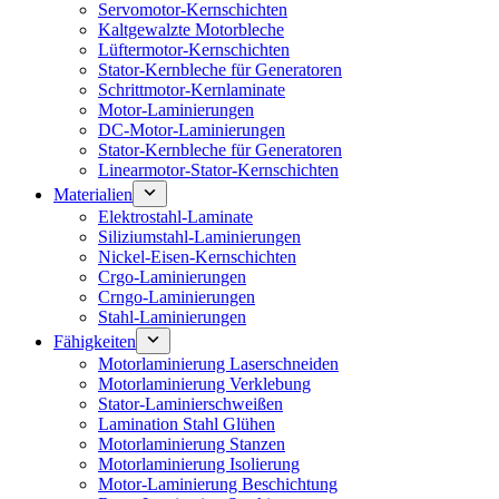
Servomotor-Kernschichten
Kaltgewalzte Motorbleche
Lüftermotor-Kernschichten
Stator-Kernbleche für Generatoren
Schrittmotor-Kernlaminate
Motor-Laminierungen
DC-Motor-Laminierungen
Stator-Kernbleche für Generatoren
Linearmotor-Stator-Kernschichten
Materialien
Elektrostahl-Laminate
Siliziumstahl-Laminierungen
Nickel-Eisen-Kernschichten
Crgo-Laminierungen
Crngo-Laminierungen
Stahl-Laminierungen
Fähigkeiten
Motorlaminierung Laserschneiden
Motorlaminierung Verklebung
Stator-Laminierschweißen
Lamination Stahl Glühen
Motorlaminierung Stanzen
Motorlaminierung Isolierung
Motor-Laminierung Beschichtung