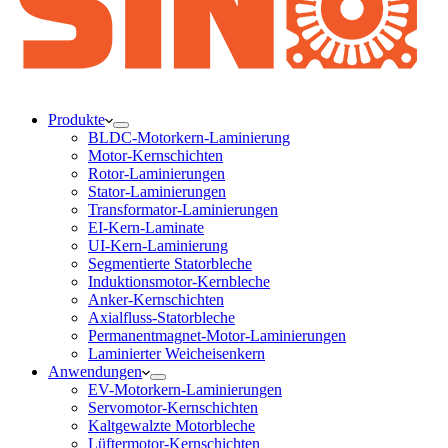
Produkte
BLDC-Motorkern-Laminierung
Motor-Kernschichten
Rotor-Laminierungen
Stator-Laminierungen
Transformator-Laminierungen
EI-Kern-Laminate
UI-Kern-Laminierung
Segmentierte Statorbleche
Induktionsmotor-Kernbleche
Anker-Kernschichten
Axialfluss-Statorbleche
Permanentmagnet-Motor-Laminierungen
Laminierter Weicheisenkern
Anwendungen
EV-Motorkern-Laminierungen
Servomotor-Kernschichten
Kaltgewalzte Motorbleche
Lüftermotor-Kernschichten