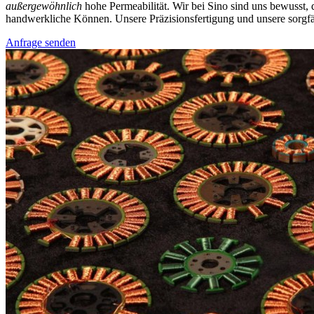
außergewöhnlich
hohe Permeabilität. Wir bei Sino sind uns bewusst, 
handwerkliche Können. Unsere Präzisionsfertigung und unsere sorgfä
Anfrage senden