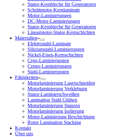
Stator-Kernbleche für Generatoren
Schrittmotor-Kernlaminate
Motor-Laminierungen
DC-Motor-Laminierungen
Stator-Kernbleche für Generatoren
Linearmotor-Stator-Kernschichten
Materialien
Elektrostahl-Laminate
Siliziumstahl-Laminierungen
Nickel-Eisen-Kernschichten
Crgo-Laminierungen
Crngo-Laminierungen
Stahl-Laminierungen
Fähigkeiten
Motorlaminierung Laserschneiden
Motorlaminierung Verklebung
Stator-Laminierschweißen
Lamination Stahl Glühen
Motorlaminierung Stanzen
Motorlaminierung Isolierung
Motor-Laminierung Beschichtung
Rotor Lamination Stacking
Kontakt
Über uns