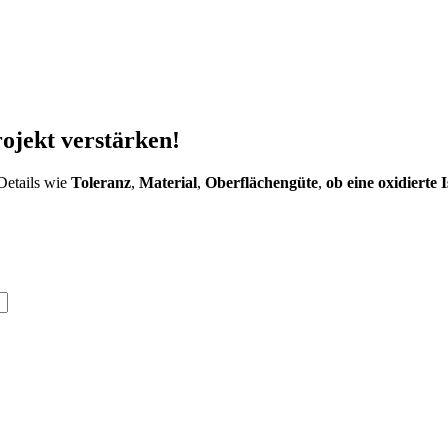
rojekt verstärken!
Details wie
Toleranz
,
Material
,
Oberflächengüte
,
ob eine oxidierte 