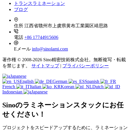
トランスラミネーション
ブログ
住所
江西省贛州市上虞県黄布工業園区靖思路
電話
+86 17744915606
Eメール
info@sinolami.com
著作権 © 2008-2026 Sino精密技術株式会社。無断複写・転載
を禁じます。
サイトマップ
|
プライバシーポリシー
Japanese
English
German
Spanish
French
Italian
Korean
Dutch
Indonesian
Japanese
Sinoのラミネーションスタックにお任
せください！
プロジェクトをスピードアップするために、ラミネーション