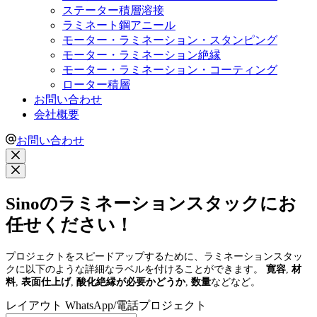
ステーター積層溶接
ラミネート鋼アニール
モーター・ラミネーション・スタンピング
モーター・ラミネーション絶縁
モーター・ラミネーション・コーティング
ローター積層
お問い合わせ
会社概要
お問い合わせ
Sinoのラミネーションスタックにお
任せください！
プロジェクトをスピードアップするために、ラミネーションスタッ
クに以下のような詳細なラベルを付けることができます。
寛容
,
材
料
,
表面仕上げ
,
酸化絶縁が必要かどうか
,
数量
などなど。
レイアウト WhatsApp/電話プロジェクト