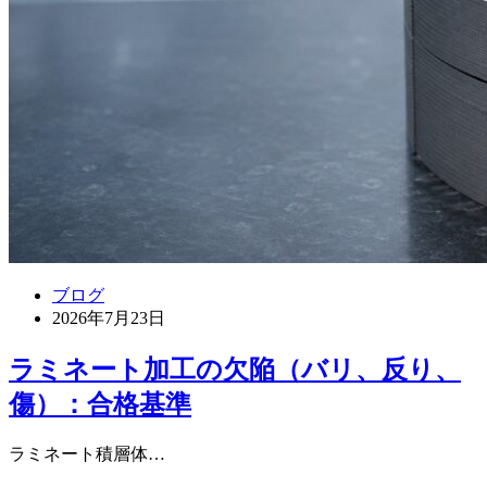
ブログ
2026年7月23日
ラミネート加工の欠陥（バリ、反り、
傷）：合格基準
ラミネート積層体…