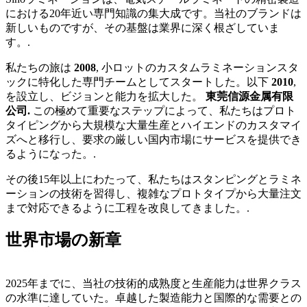
における20年近い専門知識の集大成です。当社のブランドは
新しいものですが、その基盤は業界に深く根ざしていま
す。.
私たちの旅は
2008
, 小ロットのカスタムラミネーションスタ
ックに特化した専門チームとしてスタートした。以下
2010
,
を設立し、ビジョンと能力を拡大した。
東莞信源金属有限
公司.
この極めて重要なステップによって、私たちはプロト
タイピングから大規模な大量生産とハイエンドのカスタマイ
ズへと移行し、要求の厳しい国内市場にサービスを提供でき
るようになった。.
その後15年以上にわたって、私たちはスタンピングとラミネ
ーションの技術を習得し、複雑なプロトタイプから大量注文
まで対応できるように工程を改良してきました。.
世界市場の新章
2025年までに、当社の技術的成熟度と生産能力は世界クラス
の水準に達していた。卓越した製造能力と国際的な需要との