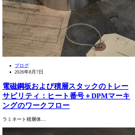
ブログ
2026年8月7日
電磁鋼板および積層スタックのトレー
サビリティ：ヒート番号＋DPMマーキ
ングのワークフロー
ラミネート積層体…