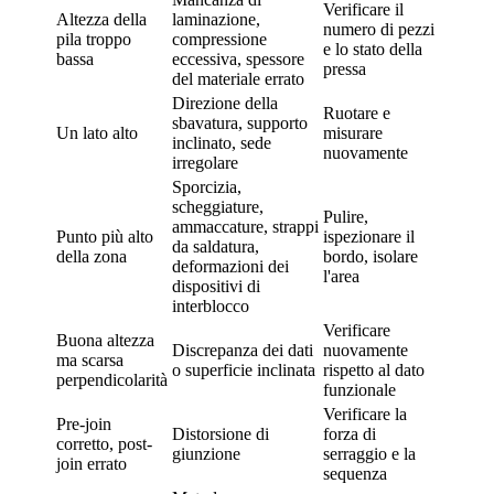
Verificare il
Altezza della
laminazione,
numero di pezzi
pila troppo
compressione
e lo stato della
bassa
eccessiva, spessore
pressa
del materiale errato
Direzione della
Ruotare e
sbavatura, supporto
Un lato alto
misurare
inclinato, sede
nuovamente
irregolare
Sporcizia,
scheggiature,
Pulire,
ammaccature, strappi
Punto più alto
ispezionare il
da saldatura,
della zona
bordo, isolare
deformazioni dei
l'area
dispositivi di
interblocco
Verificare
Buona altezza
Discrepanza dei dati
nuovamente
ma scarsa
o superficie inclinata
rispetto al dato
perpendicolarità
funzionale
Verificare la
Pre-join
Distorsione di
forza di
corretto, post-
giunzione
serraggio e la
join errato
sequenza