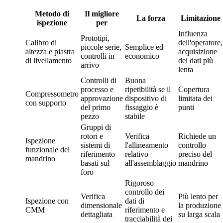
Metodo di
Il migliore
La forza
Limitazione
ispezione
per
Influenza
Prototipi,
Calibro di
dell'operatore,
piccole serie,
Semplice ed
altezza e piastra
acquisizione
controlli in
economico
di livellamento
dei dati più
arrivo
lenta
Controlli di
Buona
processo e
ripetibilità se il
Copertura
Compressometro
approvazione
dispositivo di
limitata dei
con supporto
del primo
fissaggio è
punti
pezzo
stabile
Gruppi di
rotori e
Verifica
Richiede un
Ispezione
sistemi di
l'allineamento
controllo
funzionale del
riferimento
relativo
preciso del
mandrino
basati sul
all'assemblaggio
mandrino
foro
Rigoroso
controllo dei
Verifica
Più lento per
Ispezione con
dati di
dimensionale
la produzione
CMM
riferimento e
dettagliata
su larga scala
tracciabilità dei