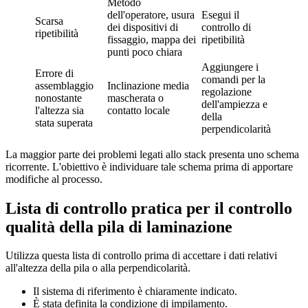
Metodo
dell'operatore, usura
Esegui il
Scarsa
dei dispositivi di
controllo di
ripetibilità
fissaggio, mappa dei
ripetibilità
punti poco chiara
Aggiungere i
Errore di
comandi per la
assemblaggio
Inclinazione media
regolazione
nonostante
mascherata o
dell'ampiezza e
l'altezza sia
contatto locale
della
stata superata
perpendicolarità
La maggior parte dei problemi legati allo stack presenta uno schema
ricorrente. L'obiettivo è individuare tale schema prima di apportare
modifiche al processo.
Lista di controllo pratica per il controllo
qualità della pila di laminazione
Utilizza questa lista di controllo prima di accettare i dati relativi
all'altezza della pila o alla perpendicolarità.
Il sistema di riferimento è chiaramente indicato.
È stata definita la condizione di impilamento.