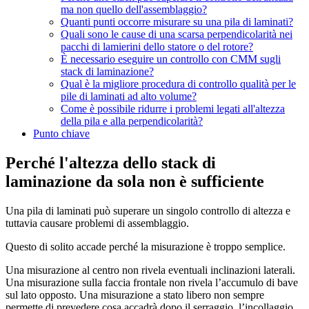
ma non quello dell'assemblaggio?
Quanti punti occorre misurare su una pila di laminati?
Quali sono le cause di una scarsa perpendicolarità nei
pacchi di lamierini dello statore o del rotore?
È necessario eseguire un controllo con CMM sugli
stack di laminazione?
Qual è la migliore procedura di controllo qualità per le
pile di laminati ad alto volume?
Come è possibile ridurre i problemi legati all'altezza
della pila e alla perpendicolarità?
Punto chiave
Perché l'altezza dello stack di
laminazione da sola non è sufficiente
Una pila di laminati può superare un singolo controllo di altezza e
tuttavia causare problemi di assemblaggio.
Questo di solito accade perché la misurazione è troppo semplice.
Una misurazione al centro non rivela eventuali inclinazioni laterali.
Una misurazione sulla faccia frontale non rivela l’accumulo di bave
sul lato opposto. Una misurazione a stato libero non sempre
permette di prevedere cosa accadrà dopo il serraggio, l’incollaggio,