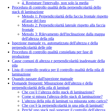
4. Registrare l'intervallo, non solo la media
Procedura di controllo qualità della perpendicolarità dello
stack di laminazione
Metodo 1: Perpendicolarità della faccia frontale rispetto
all'asse del foro
Metodo 2: Perpendicolarità laterale rispetto alla faccia
frontale
Metodo 3: Rilevamento dell'inclinazione dalla mappa
dell'altezza della pila
Ispezione manuale vs. automatizzata dell'altezza e della
perpendicolarità delle pile
Procedura di controllo qualità consigliata per fase di
produzione
Cause comuni di altezza e perpendicolarità inadeguate della
pila
Lista di controllo pratica per il controllo qualità della pila di
laminazione
Quando passare dall'ispezione manuale
Domande frequenti: Misurazione dell'altezza e della
perpendicolarità della pila di laminati
Che cos’è l’altezza dello stack di laminazione?
Come si misura l'altezza dello stack di laminazione?
L'altezza della pila di laminati va misurata sotto carico?
Che cos’è la perpendicolarità in una pila di laminati?
Perché uno stack può superare il controllo dell'altezza