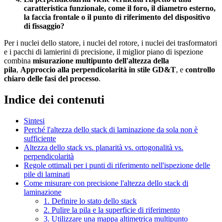
caratteristica funzionale, come il foro, il diametro esterno,
la faccia frontale o il punto di riferimento del dispositivo
di fissaggio?
Per i nuclei dello statore, i nuclei del rotore, i nuclei dei trasformatori
e i pacchi di lamierini di precisione, il miglior piano di ispezione
combina
misurazione multipunto dell'altezza della
pila
,
Approccio alla perpendicolarità in stile GD&T
, e
controllo
chiaro delle fasi del processo
.
Indice dei contenuti
Sintesi
Perché l'altezza dello stack di laminazione da sola non è
sufficiente
Altezza dello stack vs. planarità vs. ortogonalità vs.
perpendicolarità
Regole ottimali per i punti di riferimento nell'ispezione delle
pile di laminati
Come misurare con precisione l'altezza dello stack di
laminazione
1. Definire lo stato dello stack
2. Pulire la pila e la superficie di riferimento
3. Utilizzare una mappa altimetrica multipunto