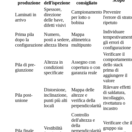
Scopo
produzione
dell'ispezione
consigliato
Spessore,
Campionamento
Prevenire
Laminati in
direzione
per lotto o
l'errore di strato
arrivo
delle bave,
bobina
ripetuto
difetti visivi
Individuare
Prima pila
Numero,
Mappa
tempestivament
dopo la
posti a sedere,
altimetrica
gli errori di
configurazione
altezza libera
multipunto
configurazione
Verificare il
comportamento
Altezza in
Assegno con
Pila di pre-
dello stack
condizioni
copertura o con
giunzione
prima di
specificate
garanzia reale
aggiungere il
valore
Rilevare effetti
Distorsione,
Mappa delle
di saldatura,
Pila post-
inclinazione,
altezze e
incollaggio,
unione
punti più alti
verifica della
rivettatura o
locali
perpendicolarità
incastro
Controllo
dell'altezza e
Verificare che i
della
Vestibilità
gruppo sia
Pila finale
perpendicolarità