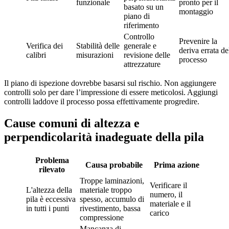
funzionale
pronto per il
basato su un
montaggio
piano di
riferimento
Controllo
Prevenire la
Verifica dei
Stabilità delle
generale e
deriva errata de
calibri
misurazioni
revisione delle
processo
attrezzature
Il piano di ispezione dovrebbe basarsi sul rischio. Non aggiungere
controlli solo per dare l’impressione di essere meticolosi. Aggiungi
controlli laddove il processo possa effettivamente progredire.
Cause comuni di altezza e
perpendicolarità inadeguate della pila
Problema
Causa probabile
Prima azione
rilevato
Troppe laminazioni,
Verificare il
L'altezza della
materiale troppo
numero, il
pila è eccessiva
spesso, accumulo di
materiale e il
in tutti i punti
rivestimento, bassa
carico
compressione
Mancanza di