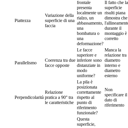
frontale
Il fatto che la
presenta
superficie
localmente un
risulti piana
Variazione della
rialzo, un
dimostra che
Piattezza
superficie di una
abbassamento,
l'allineament
faccia
una
durante il
bombatura o
montaggio è
una
corretto
deformazione?
Le facce
Manca la
superiore e
relazione tra
Coerenza tra due
inferiore sono
diametro
Parallelismo
facce opposte
distanziate in
interno e
modo
diametro
uniforme?
esterno
La pila è
posizionata
Non
Relazione
correttamente
specificare il
Perpendicolarità
pratica a 90° tra
rispetto al
dato di
le caratteristiche
punto di
riferimento
riferimento
funzionale?
Questa
superficie,