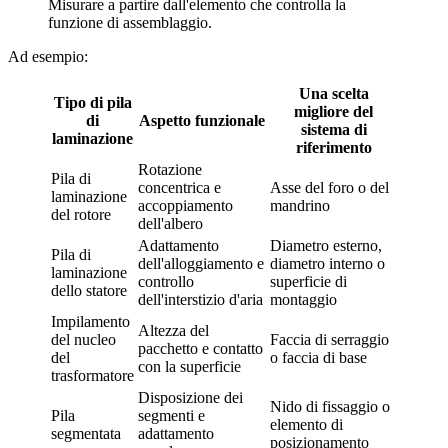
Misurare a partire dall'elemento che controlla la
funzione di assemblaggio.
Ad esempio:
Una scelta
Tipo di pila
migliore del
di
Aspetto funzionale
sistema di
laminazione
riferimento
Rotazione
Pila di
concentrica e
Asse del foro o del
laminazione
accoppiamento
mandrino
del rotore
dell'albero
Adattamento
Diametro esterno,
Pila di
dell'alloggiamento e
diametro interno o
laminazione
controllo
superficie di
dello statore
dell'interstizio d'aria
montaggio
Impilamento
Altezza del
del nucleo
Faccia di serraggio
pacchetto e contatto
del
o faccia di base
con la superficie
trasformatore
Disposizione dei
Nido di fissaggio o
Pila
segmenti e
elemento di
segmentata
adattamento
posizionamento