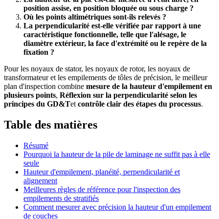
position assise, en position bloquée ou sous charge ?
Où les points altimétriques sont-ils relevés ?
La perpendicularité est-elle vérifiée par rapport à une
caractéristique fonctionnelle, telle que l'alésage, le
diamètre extérieur, la face d'extrémité ou le repère de la
fixation ?
Pour les noyaux de stator, les noyaux de rotor, les noyaux de
transformateur et les empilements de tôles de précision, le meilleur
plan d'inspection combine
mesure de la hauteur d'empilement en
plusieurs points
,
Réflexion sur la perpendicularité selon les
principes du GD&T
et
contrôle clair des étapes du processus
.
Table des matières
Résumé
Pourquoi la hauteur de la pile de laminage ne suffit pas à elle
seule
Hauteur d'empilement, planéité, perpendicularité et
alignement
Meilleures règles de référence pour l'inspection des
empilements de stratifiés
Comment mesurer avec précision la hauteur d'un empilement
de couches