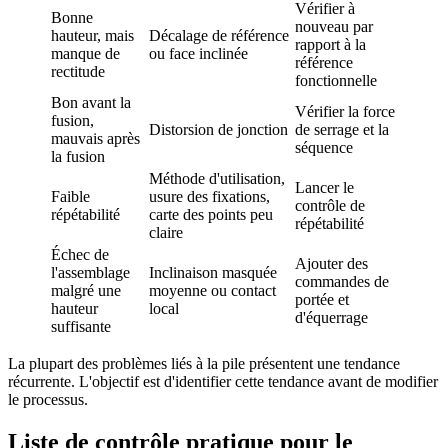
Vérifier à
Bonne
nouveau par
hauteur, mais
Décalage de référence
rapport à la
manque de
ou face inclinée
référence
rectitude
fonctionnelle
Bon avant la
Vérifier la force
fusion,
Distorsion de jonction
de serrage et la
mauvais après
séquence
la fusion
Méthode d'utilisation,
Lancer le
Faible
usure des fixations,
contrôle de
répétabilité
carte des points peu
répétabilité
claire
Échec de
Ajouter des
l'assemblage
Inclinaison masquée
commandes de
malgré une
moyenne ou contact
portée et
hauteur
local
d'équerrage
suffisante
La plupart des problèmes liés à la pile présentent une tendance
récurrente. L'objectif est d'identifier cette tendance avant de modifier
le processus.
Liste de contrôle pratique pour le