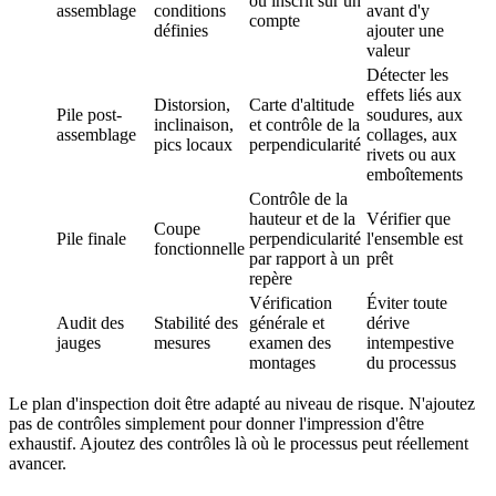
ou inscrit sur un
assemblage
conditions
avant d'y
compte
définies
ajouter une
valeur
Détecter les
effets liés aux
Distorsion,
Carte d'altitude
Pile post-
soudures, aux
inclinaison,
et contrôle de la
assemblage
collages, aux
pics locaux
perpendicularité
rivets ou aux
emboîtements
Contrôle de la
hauteur et de la
Vérifier que
Coupe
Pile finale
perpendicularité
l'ensemble est
fonctionnelle
par rapport à un
prêt
repère
Vérification
Éviter toute
Audit des
Stabilité des
générale et
dérive
jauges
mesures
examen des
intempestive
montages
du processus
Le plan d'inspection doit être adapté au niveau de risque. N'ajoutez
pas de contrôles simplement pour donner l'impression d'être
exhaustif. Ajoutez des contrôles là où le processus peut réellement
avancer.