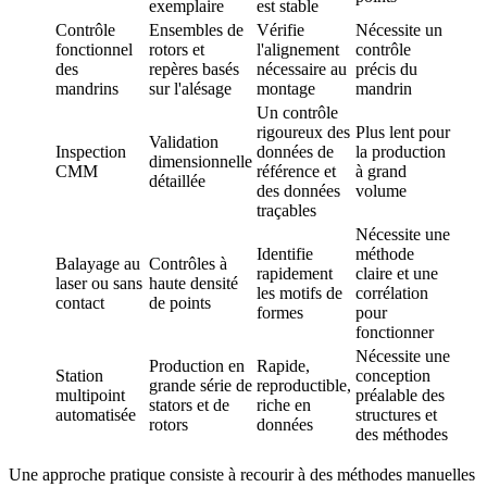
exemplaire
est stable
Contrôle
Ensembles de
Vérifie
Nécessite un
fonctionnel
rotors et
l'alignement
contrôle
des
repères basés
nécessaire au
précis du
mandrins
sur l'alésage
montage
mandrin
Un contrôle
rigoureux des
Plus lent pour
Validation
Inspection
données de
la production
dimensionnelle
CMM
référence et
à grand
détaillée
des données
volume
traçables
Nécessite une
Identifie
méthode
Balayage au
Contrôles à
rapidement
claire et une
laser ou sans
haute densité
les motifs de
corrélation
contact
de points
formes
pour
fonctionner
Nécessite une
Production en
Rapide,
Station
conception
grande série de
reproductible,
multipoint
préalable des
stators et de
riche en
automatisée
structures et
rotors
données
des méthodes
Une approche pratique consiste à recourir à des méthodes manuelles