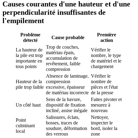
Causes courantes d'une hauteur et d'une
perpendicularité insuffisantes de
l'empilement
Problème
Première
Cause probable
détecté
action
Trop de couches,
La hauteur de
Vérifier le
matériau épais,
la pile est trop
nombre, le type
accumulation de
importante en
de matériel et le
revêtement, faible
tous points
chargement
compression
Absence de laminage,
Vérifier le
Hauteur de la
compression
nombre de
pile trop faible
excessive, épaisseur
pièces et l'état
de matériau incorrecte
de la presse
Sens de la bavure,
Faites pivoter et
Un côté haut
dispositif de fixation
mesurez à
incliné, assise inégale
nouveau
Salissures, éclats,
Nettoyer,
Point
bosses, traces de
inspecter le
culminant
soudure, déformation
bord, isoler la
local
des verrous
zone