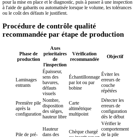
pour la mise en place et le diagnostic, puis à passer à une inspection
à l'aide de gabarits ou automatisée lorsque le volume, les tolérances
ou le coût des défauts le justifient.
Procédure de contrôle qualité
recommandée par étape de production
Axes
Phase de
prioritaires
Vérification
Objectif
production
de
recommandée
l'inspection
Épaisseur,
Éviter les
sens des
Échantillonnage
Laminages
erreurs de
bavures,
par lot ou par
entrants
couche
défauts
bobine
répétées
visuels
Nombre,
Détecter les
Première pile
Carte
disposition
erreurs de
après la
altimétrique
des sièges,
configuration
configuration
multipoint
hauteur libre
dès le début
Vérifier le
Hauteur
comportement
Chèque chargé
Pile de pré-
dans des
de la pile