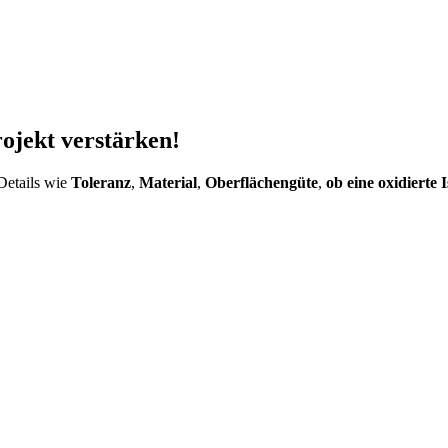
rojekt verstärken!
Details wie
Toleranz
,
Material
,
Oberflächengüte
,
ob eine oxidierte 