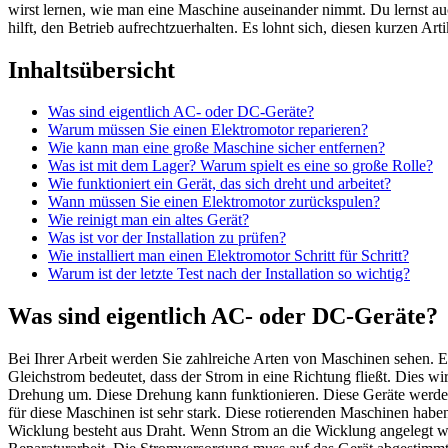
wirst lernen, wie man eine Maschine auseinander nimmt. Du lernst au
hilft, den Betrieb aufrechtzuerhalten. Es lohnt sich, diesen kurzen Ar
Inhaltsübersicht
Was sind eigentlich AC- oder DC-Geräte?
Warum müssen Sie einen Elektromotor reparieren?
Wie kann man eine große Maschine sicher entfernen?
Was ist mit dem Lager? Warum spielt es eine so große Rolle?
Wie funktioniert ein Gerät, das sich dreht und arbeitet?
Wann müssen Sie einen Elektromotor zurückspulen?
Wie reinigt man ein altes Gerät?
Was ist vor der Installation zu prüfen?
Wie installiert man einen Elektromotor Schritt für Schritt?
Warum ist der letzte Test nach der Installation so wichtig?
Was sind eigentlich AC- oder DC-Geräte?
Bei Ihrer Arbeit werden Sie zahlreiche Arten von Maschinen sehen. E
Gleichstrom bedeutet, dass der Strom in eine Richtung fließt. Dies 
Drehung um. Diese Drehung kann funktionieren. Diese Geräte werden
für diese Maschinen ist sehr stark. Diese rotierenden Maschinen habe
Wicklung besteht aus Draht. Wenn Strom an die Wicklung angelegt wird