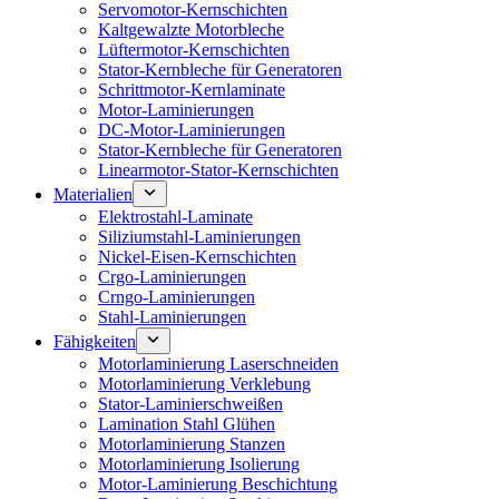
Servomotor-Kernschichten
Kaltgewalzte Motorbleche
Lüftermotor-Kernschichten
Stator-Kernbleche für Generatoren
Schrittmotor-Kernlaminate
Motor-Laminierungen
DC-Motor-Laminierungen
Stator-Kernbleche für Generatoren
Linearmotor-Stator-Kernschichten
Materialien
Elektrostahl-Laminate
Siliziumstahl-Laminierungen
Nickel-Eisen-Kernschichten
Crgo-Laminierungen
Crngo-Laminierungen
Stahl-Laminierungen
Fähigkeiten
Motorlaminierung Laserschneiden
Motorlaminierung Verklebung
Stator-Laminierschweißen
Lamination Stahl Glühen
Motorlaminierung Stanzen
Motorlaminierung Isolierung
Motor-Laminierung Beschichtung