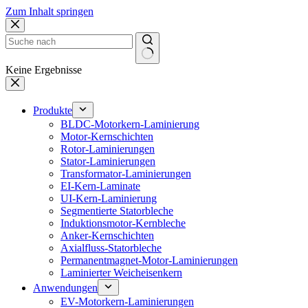
Zum Inhalt springen
Keine Ergebnisse
Produkte
BLDC-Motorkern-Laminierung
Motor-Kernschichten
Rotor-Laminierungen
Stator-Laminierungen
Transformator-Laminierungen
EI-Kern-Laminate
UI-Kern-Laminierung
Segmentierte Statorbleche
Induktionsmotor-Kernbleche
Anker-Kernschichten
Axialfluss-Statorbleche
Permanentmagnet-Motor-Laminierungen
Laminierter Weicheisenkern
Anwendungen
EV-Motorkern-Laminierungen