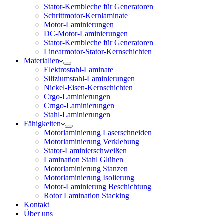
Stator-Kernbleche für Generatoren
Schrittmotor-Kernlaminate
Motor-Laminierungen
DC-Motor-Laminierungen
Stator-Kernbleche für Generatoren
Linearmotor-Stator-Kernschichten
Materialien
Elektrostahl-Laminate
Siliziumstahl-Laminierungen
Nickel-Eisen-Kernschichten
Crgo-Laminierungen
Crngo-Laminierungen
Stahl-Laminierungen
Fähigkeiten
Motorlaminierung Laserschneiden
Motorlaminierung Verklebung
Stator-Laminierschweißen
Lamination Stahl Glühen
Motorlaminierung Stanzen
Motorlaminierung Isolierung
Motor-Laminierung Beschichtung
Rotor Lamination Stacking
Kontakt
Über uns