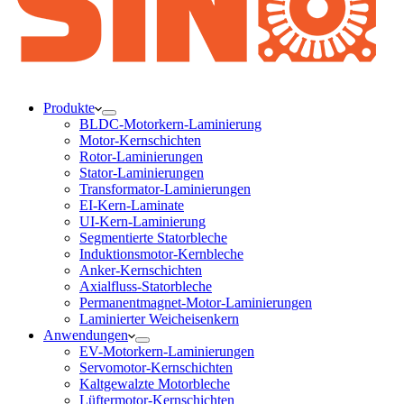
Produkte
BLDC-Motorkern-Laminierung
Motor-Kernschichten
Rotor-Laminierungen
Stator-Laminierungen
Transformator-Laminierungen
EI-Kern-Laminate
UI-Kern-Laminierung
Segmentierte Statorbleche
Induktionsmotor-Kernbleche
Anker-Kernschichten
Axialfluss-Statorbleche
Permanentmagnet-Motor-Laminierungen
Laminierter Weicheisenkern
Anwendungen
EV-Motorkern-Laminierungen
Servomotor-Kernschichten
Kaltgewalzte Motorbleche
Lüftermotor-Kernschichten