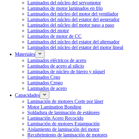
Laminados del núcleo del servomotor
Laminados de motor laminados en frío
Laminados del núcleo del motor del ventilador
Laminados del núcleo del estator del generador
Laminados del núcleo del motor paso a paso
Laminados del motor
Laminados de motor de CC
Laminados del núcleo del estator del alternador
Laminados del núcleo del estator del motor lineal
Materiales
Laminados eléctricos de acero
Laminados de acero al silicio
Laminados de núcleo de hierro y níquel
Laminados Crgo
Laminados Crngo
Laminados de acero
Capacidades
Laminación de motores Corte por láser
Motor Lamination Bonding
Soldadura de laminación de estátores
Laminación Acero Recocido
Laminación de motores Estampación
Aislamiento de laminación del motor
Recubrimiento de laminación de motores