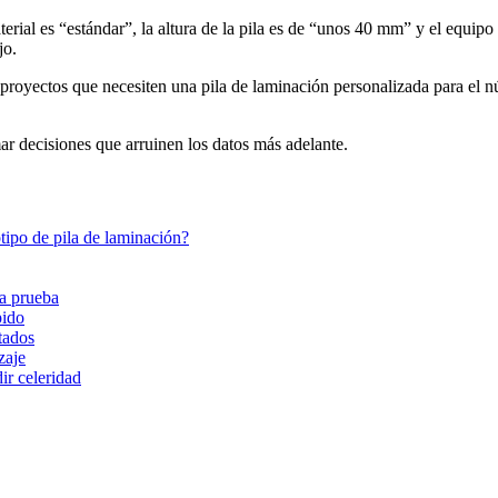
material es “estándar”, la altura de la pila es de “unos 40 mm” y el equip
jo.
proyectos que necesiten una pila de laminación personalizada para el nú
omar decisiones que arruinen los datos más adelante.
tipo de pila de laminación?
la prueba
pido
tados
zaje
ir celeridad