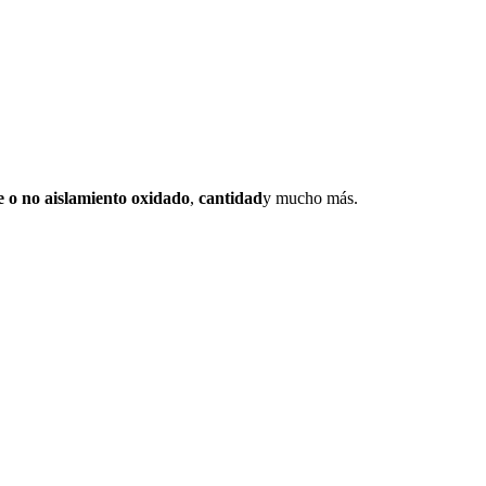
re o no aislamiento oxidado
,
cantidad
y mucho más.