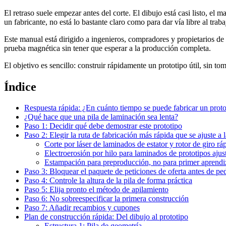
El retraso suele empezar antes del corte. El dibujo está casi listo, el 
un fabricante, no está lo bastante claro como para dar vía libre al traba
Este manual está dirigido a ingenieros, compradores y propietarios de 
prueba magnética sin tener que esperar a la producción completa.
El objetivo es sencillo: construir rápidamente un prototipo útil, sin t
Índice
Respuesta rápida: ¿En cuánto tiempo se puede fabricar un proto
¿Qué hace que una pila de laminación sea lenta?
Paso 1: Decidir qué debe demostrar este prototipo
Paso 2: Elegir la ruta de fabricación más rápida que se ajuste a 
Corte por láser de laminados de estator y rotor de giro rá
Electroerosión por hilo para laminados de prototipos ajus
Estampación para preproducción, no para primer aprendi
Paso 3: Bloquear el paquete de peticiones de oferta antes de ped
Paso 4: Controle la altura de la pila de forma práctica
Paso 5: Elija pronto el método de apilamiento
Paso 6: No sobreespecificar la primera construcción
Paso 7: Añadir recambios y cupones
Plan de construcción rápida: Del dibujo al prototipo
Estructura 1: Pila de geometría