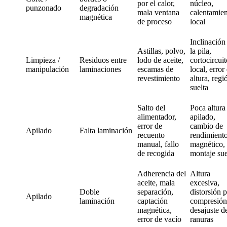
por el calor,
núcleo,
punzonado
degradación
mala ventana
calentamie
magnética
de proceso
local
Inclinación
Astillas, polvo,
la pila,
Limpieza /
Residuos entre
lodo de aceite,
cortocircuit
manipulación
laminaciones
escamas de
local, error
revestimiento
altura, regi
suelta
Salto del
Poca altura
alimentador,
apilado,
error de
cambio de
Apilado
Falta laminación
recuento
rendimient
manual, fallo
magnético,
de recogida
montaje sue
Adherencia del
Altura
aceite, mala
excesiva,
Doble
separación,
distorsión 
Apilado
laminación
captación
compresión
magnética,
desajuste d
error de vacío
ranuras