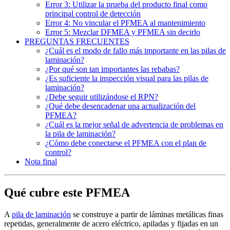
Error 3: Utilizar la prueba del producto final como
principal control de detección
Error 4: No vincular el PFMEA al mantenimiento
Error 5: Mezclar DFMEA y PFMEA sin decirlo
PREGUNTAS FRECUENTES
¿Cuál es el modo de fallo más importante en las pilas de
laminación?
¿Por qué son tan importantes las rebabas?
¿Es suficiente la inspección visual para las pilas de
laminación?
¿Debe seguir utilizándose el RPN?
¿Qué debe desencadenar una actualización del
PFMEA?
¿Cuál es la mejor señal de advertencia de problemas en
la pila de laminación?
¿Cómo debe conectarse el PFMEA con el plan de
control?
Nota final
Qué cubre este PFMEA
A
pila de laminación
se construye a partir de láminas metálicas finas
repetidas, generalmente de acero eléctrico, apiladas y fijadas en un