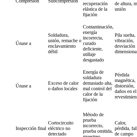
Compresión
Subcompresión
recuperación
de altura, 
elástica de la
unión
fijación
Contaminación,
energía
Soldadura,
Pila suelta,
incorrecta,
unión, remache o
vibración,
Únase a
curado
enclavamiento
desviación
deficiente,
débil
dimensiona
utillaje
desgastado
Energía de
Pérdida
soldadura
magnética,
Exceso de calor
demasiado alta,
Únase a
distorsión,
o daños locales
mal control del
daños en el
calor de la
revestimien
fijación
Método de
prueba
Cortocircuito
Calor,
incorrecto,
Inspección final
eléctrico no
pérdida, fal
prueba omitida,
detectado
de campo
muestreo