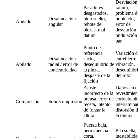
Desviación
Pasadores
ranura,
desgastados,
problema d
Desalineación
nido suelto,
bobinado,
Apilado
angular
rebote de
error de
piezas, mal
desviación,
datum
ondulación
par
Punto de
referencia
Variación d
Desalineación
sucio,
entrehierro,
Apilado
radial / error de
desequilibrio de
vibración,
concentricidad
la pinza,
desequilibr
desgaste de la
del rotor
fijación
Ajuste
Daños en e
incorrecto de la
revestimien
prensa, error de
cortocircuit
Compresión
Sobrecompresión
receta, intento
interlaminar
de forzar la
distorsión 
altura
la ranura
Fuerza baja,
permanencia
Pila suelta,
corta,
inestabilida