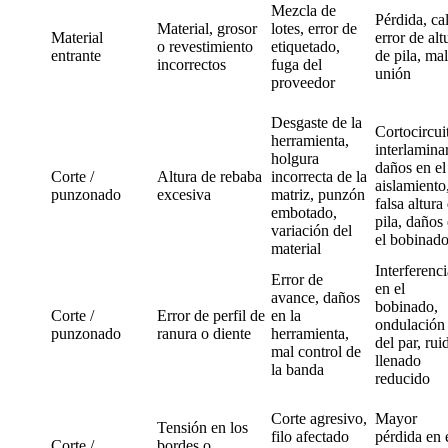
Mezcla de
Pérdida, cal
Material, grosor
lotes, error de
Material
error de alt
o revestimiento
etiquetado,
entrante
de pila, ma
incorrectos
fuga del
unión
proveedor
Desgaste de la
Cortocircui
herramienta,
interlaminar
holgura
daños en el
Corte /
Altura de rebaba
incorrecta de la
aislamiento
punzonado
excesiva
matriz, punzón
falsa altura
embotado,
pila, daños
variación del
el bobinad
material
Interferenci
Error de
en el
avance, daños
bobinado,
Corte /
Error de perfil de
en la
ondulación
punzonado
ranura o diente
herramienta,
del par, rui
mal control de
llenado
la banda
reducido
Corte agresivo,
Mayor
Tensión en los
filo afectado
pérdida en 
Corte /
bordes o