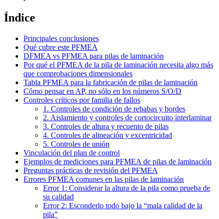
Índice
Principales conclusiones
Qué cubre este PFMEA
DFMEA vs PFMEA para pilas de laminación
Por qué el PFMEA de la pila de laminación necesita algo más
que comprobaciones dimensionales
Tabla PFMEA para la fabricación de pilas de laminación
Cómo pensar en AP, no sólo en los números S/O/D
Controles críticos por familia de fallos
1. Controles de condición de rebabas y bordes
2. Aislamiento y controles de cortocircuito interlaminar
3. Controles de altura y recuento de pilas
4. Controles de alineación y excentricidad
5. Controles de unión
Vinculación del plan de control
Ejemplos de mediciones para PFMEA de pilas de laminación
Preguntas prácticas de revisión del PFMEA
Errores PFMEA comunes en las pilas de laminación
Error 1: Considerar la altura de la pila como prueba de
su calidad
Error 2: Esconderlo todo bajo la “mala calidad de la
pila”