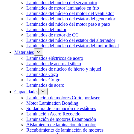
Laminados del núcleo del servomotor
Laminados de motor laminados en frío
Laminados del núcleo del motor del ventilador
Laminados del núcleo del estator del generador
Laminados del núcleo del motor paso a paso
Laminados del motor
Laminados de motor de CC
Laminados del núcleo del estator del alternador
Laminados del núcleo del estator del motor lineal
Materiales
Laminados eléctricos de acero
Laminados de acero al silicio
Laminados de núcleo de hierro y níquel
Laminados Crgo
Laminados Crngo
Laminados de acero
Capacidades
Laminación de motores Corte por láser
Motor Lamination Bonding
Soldadura de laminación de estátores
Laminación Acero Recocido
Laminación de motores Estampación
Aislamiento de laminación del motor
Recubrimiento de laminación de motores