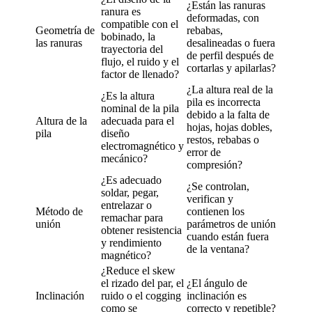
¿Están las ranuras
ranura es
deformadas, con
compatible con el
Geometría de
rebabas,
bobinado, la
las ranuras
desalineadas o fuera
trayectoria del
de perfil después de
flujo, el ruido y el
cortarlas y apilarlas?
factor de llenado?
¿La altura real de la
¿Es la altura
pila es incorrecta
nominal de la pila
debido a la falta de
Altura de la
adecuada para el
hojas, hojas dobles,
pila
diseño
restos, rebabas o
electromagnético y
error de
mecánico?
compresión?
¿Es adecuado
¿Se controlan,
soldar, pegar,
verifican y
entrelazar o
Método de
contienen los
remachar para
unión
parámetros de unión
obtener resistencia
cuando están fuera
y rendimiento
de la ventana?
magnético?
¿Reduce el skew
el rizado del par, el
¿El ángulo de
Inclinación
ruido o el cogging
inclinación es
como se
correcto y repetible?