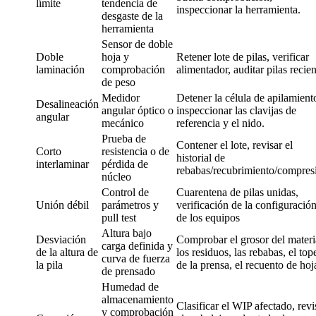
límite
tendencia de
inspeccionar la herramienta.
desgaste de la
herramienta
Sensor de doble
Doble
hoja y
Retener lote de pilas, verificar
laminación
comprobación
alimentador, auditar pilas recien
de peso
Medidor
Detener la célula de apilamient
Desalineación
angular óptico o
inspeccionar las clavijas de
angular
mecánico
referencia y el nido.
Prueba de
Contener el lote, revisar el
Corto
resistencia o de
historial de
interlaminar
pérdida de
rebabas/recubrimiento/compres
núcleo
Control de
Cuarentena de pilas unidas,
Unión débil
parámetros y
verificación de la configuració
pull test
de los equipos
Altura bajo
Desviación
Comprobar el grosor del materi
carga definida y
de la altura de
los residuos, las rebabas, el top
curva de fuerza
la pila
de la prensa, el recuento de hoj
de prensado
Humedad de
almacenamiento
Clasificar el WIP afectado, revi
y comprobación