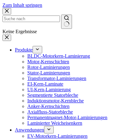
Zum Inhalt springen
Keine Ergebnisse
Produkte
BLDC-Motorkern-Laminierung
Motor-Kernschichten
Rotor-Laminierungen
Stator-Laminierungen
Transformator-Laminierungen
EI-Kern-Laminate
UI-Kern-Laminierung
Segmentierte Statorbleche
Induktionsmotor-Kernbleche
Anker-Kernschichten
Axialfluss-Statorbleche
Permanentmagnet-Motor-Laminierungen
Laminierter Weicheisenkern
Anwendungen
EV-Motorkern-Laminierungen