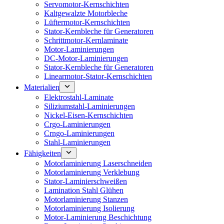
Servomotor-Kernschichten
Kaltgewalzte Motorbleche
Lüftermotor-Kernschichten
Stator-Kernbleche für Generatoren
Schrittmotor-Kernlaminate
Motor-Laminierungen
DC-Motor-Laminierungen
Stator-Kernbleche für Generatoren
Linearmotor-Stator-Kernschichten
Materialien
Elektrostahl-Laminate
Siliziumstahl-Laminierungen
Nickel-Eisen-Kernschichten
Crgo-Laminierungen
Crngo-Laminierungen
Stahl-Laminierungen
Fähigkeiten
Motorlaminierung Laserschneiden
Motorlaminierung Verklebung
Stator-Laminierschweißen
Lamination Stahl Glühen
Motorlaminierung Stanzen
Motorlaminierung Isolierung
Motor-Laminierung Beschichtung