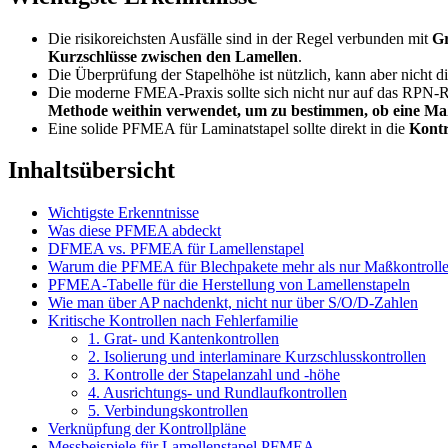
Die risikoreichsten Ausfälle sind in der Regel verbunden mit
Gr
Kurzschlüsse zwischen den Lamellen
.
Die Überprüfung der Stapelhöhe ist nützlich, kann aber nicht die
Die moderne FMEA-Praxis sollte sich nicht nur auf das RPN-Ra
Methode weithin verwendet, um zu bestimmen, ob eine Maßn
Eine solide PFMEA für Laminatstapel sollte direkt in die
Kontr
Inhaltsübersicht
Wichtigste Erkenntnisse
Was diese PFMEA abdeckt
DFMEA vs. PFMEA für Lamellenstapel
Warum die PFMEA für Blechpakete mehr als nur Maßkontrollen
PFMEA-Tabelle für die Herstellung von Lamellenstapeln
Wie man über AP nachdenkt, nicht nur über S/O/D-Zahlen
Kritische Kontrollen nach Fehlerfamilie
1. Grat- und Kantenkontrollen
2. Isolierung und interlaminare Kurzschlusskontrollen
3. Kontrolle der Stapelanzahl und -höhe
4. Ausrichtungs- und Rundlaufkontrollen
5. Verbindungskontrollen
Verknüpfung der Kontrollpläne
Messbeispiele für Lamellenstapel PFMEA