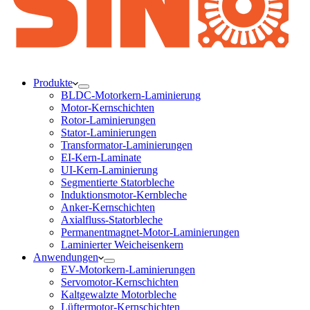
Produkte
BLDC-Motorkern-Laminierung
Motor-Kernschichten
Rotor-Laminierungen
Stator-Laminierungen
Transformator-Laminierungen
EI-Kern-Laminate
UI-Kern-Laminierung
Segmentierte Statorbleche
Induktionsmotor-Kernbleche
Anker-Kernschichten
Axialfluss-Statorbleche
Permanentmagnet-Motor-Laminierungen
Laminierter Weicheisenkern
Anwendungen
EV-Motorkern-Laminierungen
Servomotor-Kernschichten
Kaltgewalzte Motorbleche
Lüftermotor-Kernschichten