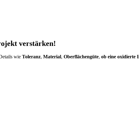
rojekt verstärken!
Details wie
Toleranz
,
Material
,
Oberflächengüte
,
ob eine oxidierte 