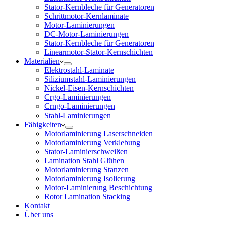
Stator-Kernbleche für Generatoren
Schrittmotor-Kernlaminate
Motor-Laminierungen
DC-Motor-Laminierungen
Stator-Kernbleche für Generatoren
Linearmotor-Stator-Kernschichten
Materialien
Elektrostahl-Laminate
Siliziumstahl-Laminierungen
Nickel-Eisen-Kernschichten
Crgo-Laminierungen
Crngo-Laminierungen
Stahl-Laminierungen
Fähigkeiten
Motorlaminierung Laserschneiden
Motorlaminierung Verklebung
Stator-Laminierschweißen
Lamination Stahl Glühen
Motorlaminierung Stanzen
Motorlaminierung Isolierung
Motor-Laminierung Beschichtung
Rotor Lamination Stacking
Kontakt
Über uns