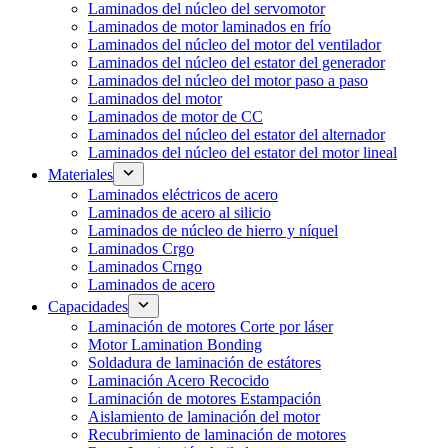
Laminados del núcleo del servomotor
Laminados de motor laminados en frío
Laminados del núcleo del motor del ventilador
Laminados del núcleo del estator del generador
Laminados del núcleo del motor paso a paso
Laminados del motor
Laminados de motor de CC
Laminados del núcleo del estator del alternador
Laminados del núcleo del estator del motor lineal
Materiales
Laminados eléctricos de acero
Laminados de acero al silicio
Laminados de núcleo de hierro y níquel
Laminados Crgo
Laminados Crngo
Laminados de acero
Capacidades
Laminación de motores Corte por láser
Motor Lamination Bonding
Soldadura de laminación de estátores
Laminación Acero Recocido
Laminación de motores Estampación
Aislamiento de laminación del motor
Recubrimiento de laminación de motores