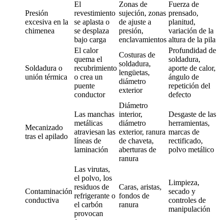
El
Zonas de
Fuerza de
Presión
revestimiento
sujeción, zonas
prensado,
excesiva en la
se aplasta o
de ajuste a
planitud,
chimenea
se desplaza
presión,
variación de la
bajo carga
enclavamientos
altura de la pila
El calor
Profundidad de
Costuras de
quema el
soldadura,
soldadura,
Soldadura o
recubrimiento
aporte de calor,
lengüetas,
unión térmica
o crea un
ángulo de
diámetro
puente
repetición del
exterior
conductor
defecto
Diámetro
Las manchas
interior,
Desgaste de las
metálicas
diámetro
herramientas,
Mecanizado
atraviesan las
exterior, ranura
marcas de
tras el apilado
líneas de
de chaveta,
rectificado,
laminación
aberturas de
polvo metálico
ranura
Las virutas,
el polvo, los
Limpieza,
residuos de
Caras, aristas,
Contaminación
secado y
refrigerante o
fondos de
conductiva
controles de
el carbón
ranura
manipulación
provocan