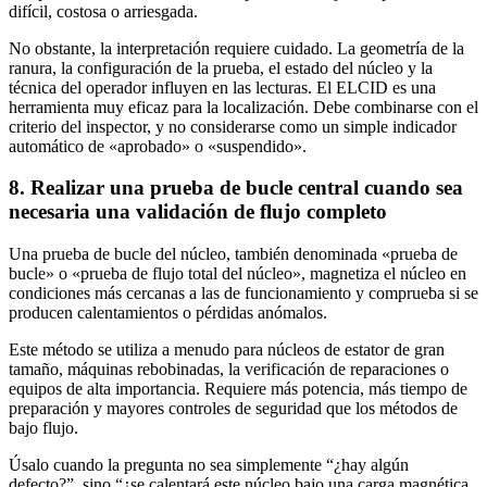
difícil, costosa o arriesgada.
No obstante, la interpretación requiere cuidado. La geometría de la
ranura, la configuración de la prueba, el estado del núcleo y la
técnica del operador influyen en las lecturas. El ELCID es una
herramienta muy eficaz para la localización. Debe combinarse con el
criterio del inspector, y no considerarse como un simple indicador
automático de «aprobado» o «suspendido».
8. Realizar una prueba de bucle central cuando sea
necesaria una validación de flujo completo
Una prueba de bucle del núcleo, también denominada «prueba de
bucle» o «prueba de flujo total del núcleo», magnetiza el núcleo en
condiciones más cercanas a las de funcionamiento y comprueba si se
producen calentamientos o pérdidas anómalos.
Este método se utiliza a menudo para núcleos de estator de gran
tamaño, máquinas rebobinadas, la verificación de reparaciones o
equipos de alta importancia. Requiere más potencia, más tiempo de
preparación y mayores controles de seguridad que los métodos de
bajo flujo.
Úsalo cuando la pregunta no sea simplemente “¿hay algún
defecto?”, sino “¿se calentará este núcleo bajo una carga magnética