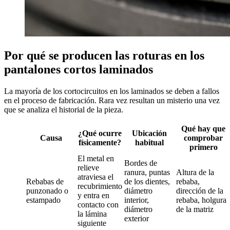
Por qué se producen las roturas en los
pantalones cortos laminados
La mayoría de los cortocircuitos en los laminados se deben a fallos
en el proceso de fabricación. Rara vez resultan un misterio una vez
que se analiza el historial de la pieza.
Qué hay que
¿Qué ocurre
Ubicación
Causa
comprobar
físicamente?
habitual
primero
El metal en
Bordes de
relieve
ranura, puntas
Altura de la
atraviesa el
Rebabas de
de los dientes,
rebaba,
recubrimiento
punzonado o
diámetro
dirección de la
y entra en
estampado
interior,
rebaba, holgura
contacto con
diámetro
de la matriz
la lámina
exterior
siguiente