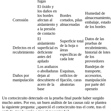
fugas
El óxido y
los daños en
Humedad de
los bordes
Bordes
almacenamiento
Corrosión
afectan al
cortados, pilas
embalaje, estado
aislamiento y
almacenadas
de los bordes
a la presión
de contacto
El
Datos de las
Superficie total
aislamiento
pruebas de
de la hoja o
Defectos en el
superficial es
recubrimiento,
áreas
recubrimiento
deficiente
historial de lotes
específicas de
antes del
de los
cada lote
apilado
proveedores
Los arañazos
Bandejas de
o abolladuras
Esquinas,
transporte,
Daños por
dejan al
orificios de
accesorios,
manipulación
descubierto el
fijación, caras
manipulación
acero de la
aleatorias
por parte del
base
operario
Un cortocircuito detectado en la prueba final puede haber surgido
mucho antes. Por eso, un buen análisis de las causas raíz se plantea
la siguiente pregunta: ¿apareció el cortocircuito tras el corte, tras el