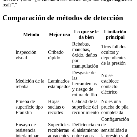
real?”.”
Comparación de métodos de detección
Lo que se le
Limitación
Método
Mejor uso
da bien
principal
Rebabas,
Tiros fallidos
manchas,
Inspección
Cribado
ocultos y
óxido, daños
visual
rápido
dependientes
por
de la presión
manipulación
Desgaste de
No se
las
Medición de la
Laminados
establece
herramientas
rebaba
estampados
contacto
y riesgo de
eléctrico
rotura de filo
Prueba de
Hojas
Calidad de la
No es una
superficie tipo
sueltas o
superficie del
prueba de pila
Franklin
recortes
recubrimiento
completada
Configuración
Ensayo de
Superficies
Deficiencia en
de
resistencia
recubiertas
el aislamiento
sensibilidad a
interlaminar
adyacentes
entre capas
la presión y al