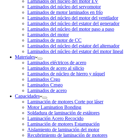
Laminados del núcleo del motor EV
Laminados del núcleo del servomotor
Laminados de motor laminados en frío
Laminados del núcleo del motor del ventilador
Laminados del núcleo del estator del generador
Laminados del núcleo del motor paso a paso
Laminados del motor
Laminados de motor de CC
Laminados del núcleo del estator del alternador
Laminados del núcleo del estator del motor lineal
Materiales
Laminados eléctricos de acero
Laminados de acero al silicio
Laminados de núcleo de hierro y níquel
Laminados Crgo
Laminados Crngo
Laminados de acero
Capacidades
Laminación de motores Corte por láser
Motor Lamination Bonding
Soldadura de laminación de estátores
Laminación Acero Recocido
Laminación de motores Estampación
Aislamiento de laminación del motor
Recubrimiento de laminación de motores