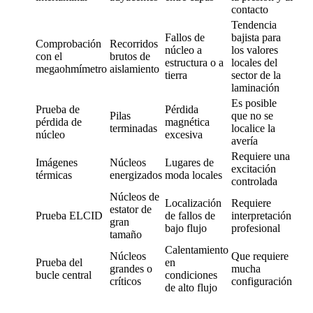
contacto
Tendencia
Fallos de
bajista para
Comprobación
Recorridos
núcleo a
los valores
con el
brutos de
estructura o a
locales del
megaohmímetro
aislamiento
tierra
sector de la
laminación
Es posible
Prueba de
Pérdida
Pilas
que no se
pérdida de
magnética
terminadas
localice la
núcleo
excesiva
avería
Requiere una
Imágenes
Núcleos
Lugares de
excitación
térmicas
energizados
moda locales
controlada
Núcleos de
Localización
Requiere
estator de
Prueba ELCID
de fallos de
interpretación
gran
bajo flujo
profesional
tamaño
Calentamiento
Núcleos
Que requiere
Prueba del
en
grandes o
mucha
bucle central
condiciones
críticos
configuración
de alto flujo