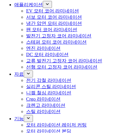
애플리케이션
EV 모터 코어 라미네이션
서보 모터 코어 라미네이션
냉간 압연 모터 라미네이션
팬 모터 코어 라미네이션
발전기 고정자 코어 라미네이션
스테퍼 모터 코어 라미네이션
엔진 라미네이션
DC 모터 라미네이션
교류 발전기 고정자 코어 라미네이션
선형 모터 고정자 코어 라미네이션
자료
전기 강철 라미네이션
실리콘 스틸 라미네이션
니켈 철심 라미네이션
Crgo 라미네이션
크렌고 라미네이션
스틸 라미네이션
기능
모터 라미네이션 레이저 커팅
모터 라미네이션 본딩