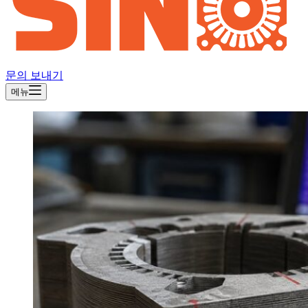
문의 보내기
메뉴