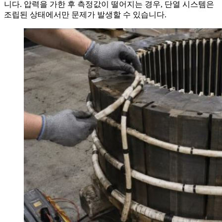
니다. 압력을 가한 후 측정값이 떨어지는 경우, 단열 시스템은
조립된 상태에서만 문제가 발생할 수 있습니다.