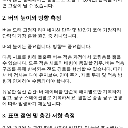
면 고장이 날 수 있습니다.
2. 버의 높이와 방향 측정
버는 모터 고정자 라미네이션 단락 및 변압기 코어 가장자리
단락의 가장 흔한 원인 중 하나입니다.
버의 높이는 중요합니다. 방향도 중요합니다.
다음 시트를 향해 돌출된 버는 적층 과정에서 코팅층을 뚫을
수 있습니다. 모든 적층 시트의 배향이 동일할 경우, 버는 적층
구조를 통해 반복되는 전도 경로를 형성할 수 있습니다. 따라
서 버 검사는 다이 유지보수, 연마 주기, 재료 두께 및 적층 방
향과 연계하여 수행되어야 합니다.
유용한 생산 습관: 버 데이터를 단순히 배치별로만 기록하지
말고, 공구 스테이션별로 기록하세요. 결함은 종종 공구 변경
에 따라 발생하기 때문입니다.
3. 표면 절연 및 층간 저항 측정
이와 관련된 두 가지 확인 사항이 있으며, 이 둘을 혼동해서는