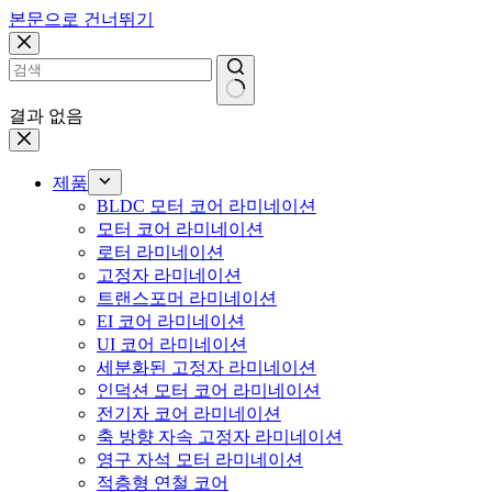
본문으로 건너뛰기
결과 없음
제품
BLDC 모터 코어 라미네이션
모터 코어 라미네이션
로터 라미네이션
고정자 라미네이션
트랜스포머 라미네이션
EI 코어 라미네이션
UI 코어 라미네이션
세분화된 고정자 라미네이션
인덕션 모터 코어 라미네이션
전기자 코어 라미네이션
축 방향 자속 고정자 라미네이션
영구 자석 모터 라미네이션
적층형 연철 코어