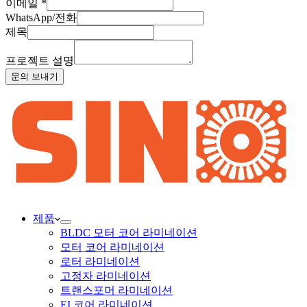
이메일
*
WhatsApp/전화
제목
프로젝트 설명
문의 보내기
제품
BLDC 모터 코어 라미네이션
모터 코어 라미네이션
로터 라미네이션
고정자 라미네이션
트랜스포머 라미네이션
EI 코어 라미네이션