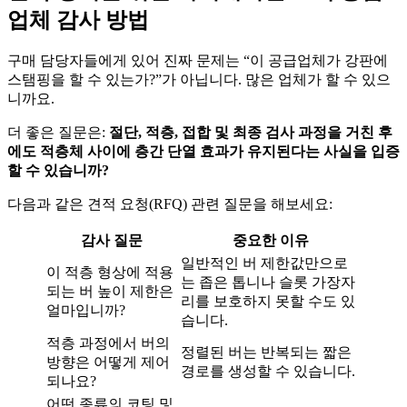
업체 감사 방법
구매 담당자들에게 있어 진짜 문제는 “이 공급업체가 강판에
스탬핑을 할 수 있는가?”가 아닙니다. 많은 업체가 할 수 있으
니까요.
더 좋은 질문은:
절단, 적층, 접합 및 최종 검사 과정을 거친 후
에도 적층체 사이에 층간 단열 효과가 유지된다는 사실을 입증
할 수 있습니까?
다음과 같은 견적 요청(RFQ) 관련 질문을 해보세요:
감사 질문
중요한 이유
일반적인 버 제한값만으로
이 적층 형상에 적용
는 좁은 톱니나 슬롯 가장자
되는 버 높이 제한은
리를 보호하지 못할 수도 있
얼마입니까?
습니다.
적층 과정에서 버의
정렬된 버는 반복되는 짧은
방향은 어떻게 제어
경로를 생성할 수 있습니다.
되나요?
어떤 종류의 코팅 및