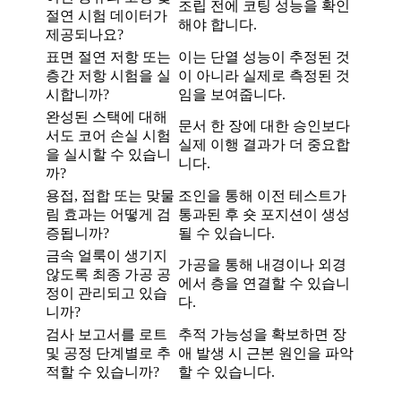
조립 전에 코팅 성능을 확인
절연 시험 데이터가
해야 합니다.
제공되나요?
표면 절연 저항 또는
이는 단열 성능이 추정된 것
층간 저항 시험을 실
이 아니라 실제로 측정된 것
시합니까?
임을 보여줍니다.
완성된 스택에 대해
문서 한 장에 대한 승인보다
서도 코어 손실 시험
실제 이행 결과가 더 중요합
을 실시할 수 있습니
니다.
까?
용접, 접합 또는 맞물
조인을 통해 이전 테스트가
림 효과는 어떻게 검
통과된 후 숏 포지션이 생성
증됩니까?
될 수 있습니다.
금속 얼룩이 생기지
가공을 통해 내경이나 외경
않도록 최종 가공 공
에서 층을 연결할 수 있습니
정이 관리되고 있습
다.
니까?
검사 보고서를 로트
추적 가능성을 확보하면 장
및 공정 단계별로 추
애 발생 시 근본 원인을 파악
적할 수 있습니까?
할 수 있습니다.