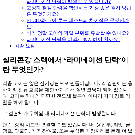
라미네이션 단락이 발생할 수 있습니까?
고정자 철심 단락을 확인하는 가장 좋은 검사 방법
은 무엇인가요?
ELCID와 코어 루프 테스트의 차이점은 무엇인가
요?
버가 정말 코어의 과열 부위를 유발할 수 있나요?
라미네이션 단락을 어떻게 방지해야 할까요?
최종 요점
실리콘강 스택에서 ‘라미네이션 단락’이
란 무엇인가?
적층 코어는 얇은 전기강판으로 만들어집니다. 각 강판에는 층
사이의 전류 흐름을 제한하기 위해 절연 코팅이 되어 있습니
다. 코어는 하나의 단단한 전도체 블록이 아니라 자기 경로 역
할을 해야 합니다.
그 절연체가 우회될 때 라미네이션 단락이 발생합니다.
단 두 장의 시트만 연결할 수도 있습니다. 버, 용접부, 리벳, 클
램프, 맞물림, 가공 잔여물, 또는 부식된 가장자리를 통해 더 넓