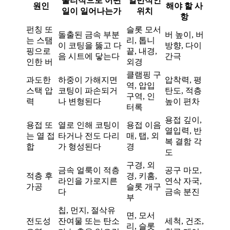
물리적으로 어떤
일반적인
원인
해야 할 사
일이 일어나는가
위치
항
펀칭 또
슬롯 모서
돌출된 금속 부분
버 높이, 버
는 스탬
리, 톱니
이 코팅을 뚫고 다
방향, 다이
핑으로
끝, 내경,
음 시트에 닿는다
간극
인한 버
외경
클램핑 구
과도한
하중이 가해지면
압착력, 평
역, 압입
스택 압
코팅이 파손되거
탄도, 적층
구역, 인
력
나 변형된다
높이 편차
터록
용접 깊이,
용접 또
열로 인해 코팅이
용접 이음
열입력, 반
는 열 접
타거나 전도 다리
매, 탭, 외
복 결함 각
합
가 형성된다
경
도
구경, 외
금속 얼룩이 적층
공구 마모,
적층 후
경, 키홈,
라인을 가로지른
연삭 자국,
가공
슬롯 개구
다
금속 분진
부
칩, 먼지, 절삭유
면, 모서
전도성
잔여물 또는 탄소
세척, 건조,
리, 슬롯