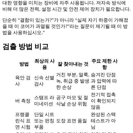
대한 영향을 미치는 장비에 자주 사용됩니다. 저자속 방식에
비해 더 많은 전력, 설정 시간 및 안전 제어 장치가 필요합니다.
단순히 “결함이 있는가?”가 아니라 “실제 자기 하중이 가해졌
을 때 이 코어가 과열될 것인가?”라는 질문이 제기될 때 이 방
법을 사용하십시오.”
검출 방법 비교
최상의 사
주요 제한 사
방법
잘 찾아내는 것
용
항
거친 부분, 얼룩,
숨겨진 단점
육안 검
신속 선별
녹, 취급 중 발생
과 압력에 따
사
검사
한 손상
른 단점
전기적 접촉
스탬프 라
공구 마모 및 절
버 측정
이 확인되지
미네이션
삭날 손상 위험
않음
프랭클
단일 시트
완성된 스택
린식 표
또는 펀칭
도장 표면 품질
테스트가 아
면 시험
부품
님