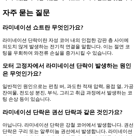
자주 묻는 질문
라미네이션 쇼트란 무엇인가요?
라미네이션 단락이란 자성 코어 내의 인접한 강판 층 사이에
의도치 않게 발생하는 전기적 연결을 말합니다. 이는 절연 코
팅을 우회하여 와전류 손실을 증가시킬 수 있습니다.
모터 고정자에서 라미네이션 단락이 발생하는 원인
은 무엇인가요?
일반적인 원인으로는 펀칭 버, 과도한 적재 압력, 용접 열, 가공
잔여물, 전도성 분진, 부식, 그리고 취급 과정에서 발생하는 코
팅 손상 등이 있습니다.
라미네이션 단락은 권선 단락과 같은 것인가요?
아닙니다. 라미네이션 단락은 강철 코어에서 발생합니다. 권선
단락은 구리 또는 알루미늄 권선에서 발생합니다. 라미네이션