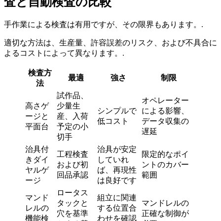
査と自動検査の比較
手作業による検査は有用ですが、その限界もあります。.
適切な方法は、生産量、許容誤差のリスク、および不具合に
よるコストによって異なります。.
検査方
最適
強さ
制限
法
試作品、
オペレーター
高さゲ
少量生
シンプルで
による影響、
ージと
産、入荷
低コスト
データ収集の
平面台
予定の小
遅延
切手
治具付
治具が安定
工程検査
限定的なポイ
きダイ
していれ
および初
ントのカバー
ヤルゲ
ば、再現性
回品承認
範囲
ージ
は良好です
ロータス
マンド
組立に関連
タックと
マンドレルの
レルの
する位置合
穴を基準
正確な制御が
機能検
わせを確認