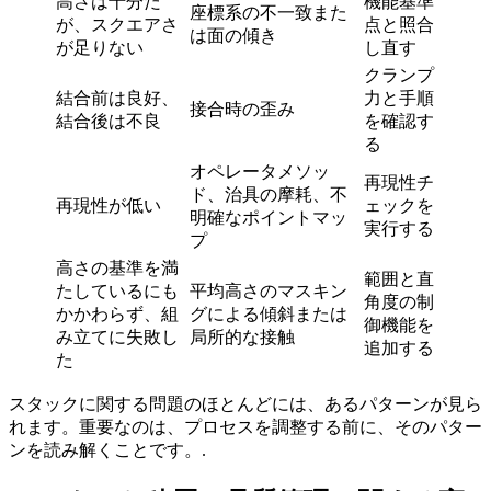
高さは十分だ
機能基準
座標系の不一致また
が、スクエアさ
点と照合
は面の傾き
が足りない
し直す
クランプ
結合前は良好、
力と手順
接合時の歪み
結合後は不良
を確認す
る
オペレータメソッ
再現性チ
ド、治具の摩耗、不
再現性が低い
ェックを
明確なポイントマッ
実行する
プ
高さの基準を満
範囲と直
たしているにも
平均高さのマスキン
角度の制
かかわらず、組
グによる傾斜または
御機能を
み立てに失敗し
局所的な接触
追加する
た
スタックに関する問題のほとんどには、あるパターンが見ら
れます。重要なのは、プロセスを調整する前に、そのパター
ンを読み解くことです。.