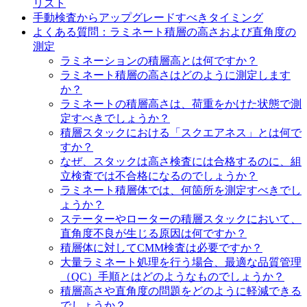
リスト
手動検査からアップグレードすべきタイミング
よくある質問：ラミネート積層の高さおよび直角度の
測定
ラミネーションの積層高とは何ですか？
ラミネート積層の高さはどのように測定します
か？
ラミネートの積層高さは、荷重をかけた状態で測
定すべきでしょうか？
積層スタックにおける「スクエアネス」とは何で
すか？
なぜ、スタックは高さ検査には合格するのに、組
立検査では不合格になるのでしょうか？
ラミネート積層体では、何箇所を測定すべきでし
ょうか？
ステーターやローターの積層スタックにおいて、
直角度不良が生じる原因は何ですか？
積層体に対してCMM検査は必要ですか？
大量ラミネート処理を行う場合、最適な品質管理
（QC）手順とはどのようなものでしょうか？
積層高さや直角度の問題をどのように軽減できる
でしょうか？