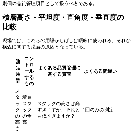
別個の品質管理項目として扱うべきである。.
積層高さ・平坦度・直角度・垂直度の
比較
現場では、これらの用語がしばしば曖昧に使われる。それが
検査に関する議論の原因となっている。.
コン
測
トロ
定
よくある品質管理に
ール
よくある間違い
用
関する質問
する
語
もの
ス
タ
積層
ッ
スタ
スタックの高さは高
ク
ック
すぎますか、それと
1回のみの測定
の
の全
も低すぎますか？
高
高
さ