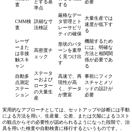
とする基
必要
査
する
準点
厳格なデー
大量生産では
CMM検
詳細な寸
タ管理とト
速度が低下す
査
法検証
レーサビリ
る
ティの確保
レーザ
機能するため
形状のパタ
ーまた
には、明確な
高密度チ
ーンを素早
は非接
方法と相関関
ェック
く見つけ出
触スキ
係が必要であ
す
ャン
る
ステータ
自動多
高速で、再
事前にフィク
ーおよび
点測定
現性が高
スチャとメソ
ローター
ステー
く、データ
ッドの設計が
の大量生
ション
が豊富
必要
産
実用的なアプローチとしては、セットアップや診断には手動
による方法を用い、生産量、公差、または欠陥によるコスト
の観点からその必要性が認められるようになった段階で、治
具を用いた検査や自動検査に移行するというものです。.