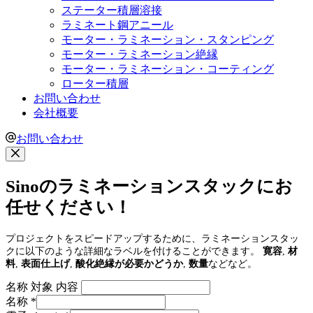
ステーター積層溶接
ラミネート鋼アニール
モーター・ラミネーション・スタンピング
モーター・ラミネーション絶縁
モーター・ラミネーション・コーティング
ローター積層
お問い合わせ
会社概要
お問い合わせ
Sinoのラミネーションスタックにお
任せください！
プロジェクトをスピードアップするために、ラミネーションスタッ
クに以下のような詳細なラベルを付けることができます。
寛容
,
材
料
,
表面仕上げ
,
酸化絶縁が必要かどうか
,
数量
などなど。
名称 対象 内容
名称
*