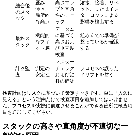
歪み、
高さマッ
溶接、接着、リベ
結合後
傾き、
プと直角
ット、またはイン
のスタ
局所的
性のチェ
ターロックによる
ック
な高点
ック
影響を検出する
データム
機能的
に基づく
組み立ての準備が
最終ス
なフィ
高さおよ
整っているか確認
タック
ット感
び垂直度
する
検査
マスター
計器監
測定の
チェック
プロセスの誤った
査
安定性
および治
ドリフトを防ぐ
具の確認
検査計画はリスクに基づいて策定すべきです。単に「入念に
見える」という理由だけで検査項目を追加してはいけませ
ん。プロセスを実際に前進させることができる箇所に検査項
目を追加してください。.
スタックの高さや直角度が不適切な一