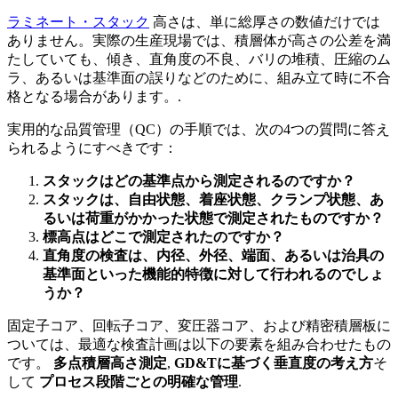
ラミネート・スタック
高さは、単に総厚さの数値だけでは
ありません。実際の生産現場では、積層体が高さの公差を満
たしていても、傾き、直角度の不良、バリの堆積、圧縮のム
ラ、あるいは基準面の誤りなどのために、組み立て時に不合
格となる場合があります。.
実用的な品質管理（QC）の手順では、次の4つの質問に答え
られるようにすべきです：
スタックはどの基準点から測定されるのですか？
スタックは、自由状態、着座状態、クランプ状態、あ
るいは荷重がかかった状態で測定されたものですか？
標高点はどこで測定されたのですか？
直角度の検査は、内径、外径、端面、あるいは治具の
基準面といった機能的特徴に対して行われるのでしょ
うか？
固定子コア、回転子コア、変圧器コア、および精密積層板に
ついては、最適な検査計画は以下の要素を組み合わせたもの
です。
多点積層高さ測定
,
GD&Tに基づく垂直度の考え方
そ
して
プロセス段階ごとの明確な管理
.