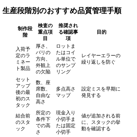
生産段階別のおすすめ品質管理手順
検査の
推奨され
制作段
重点項
る確認事
目的
階
目
項
厚さ、
ロットま
入荷予
バリの
たはコイ
定のラ
レイヤーエラーの
方向、
ル単位で
ミネー
繰り返しを防ぐ
外観上
のサンプ
ト製品
の欠陥
リング
セット
数、座
アップ
席数、
多点高さ
設定ミスを早期に
後の最
自由な
マップ
発見する
初のス
高さ
タック
所定の
現金入り
結合前
値が追加される前
条件下
小切手ま
のスタ
に、スタックの挙
での高
たは固定
ック
動を確認する
さ
小切手