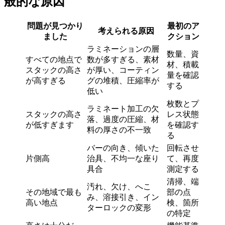
般的な原因
問題が見つかり
最初のア
考えられる原因
ました
クション
ラミネーションの層
数量、資
すべての地点で
数が多すぎる、素材
材、積載
スタックの高さ
が厚い、コーティン
量を確認
が高すぎる
グの堆積、圧縮率が
する
低い
枚数とプ
ラミネート加工の欠
スタックの高さ
レス状態
落、過度の圧縮、材
が低すぎます
を確認す
料の厚さの不一致
る
バーの向き、傾いた
回転させ
片側高
治具、不均一な座り
て、再度
具合
測定する
清掃、端
汚れ、欠け、へこ
その地域で最も
部の点
み、溶接引き、イン
高い地点
検、箇所
ターロックの変形
の特定