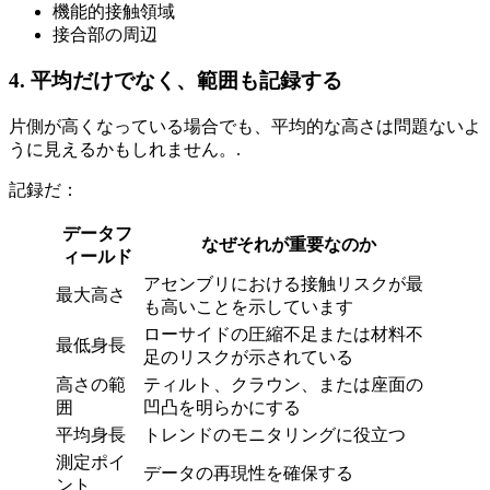
機能的接触領域
接合部の周辺
4. 平均だけでなく、範囲も記録する
片側が高くなっている場合でも、平均的な高さは問題ないよ
うに見えるかもしれません。.
記録だ：
データフ
なぜそれが重要なのか
ィールド
アセンブリにおける接触リスクが最
最大高さ
も高いことを示しています
ローサイドの圧縮不足または材料不
最低身長
足のリスクが示されている
高さの範
ティルト、クラウン、または座面の
囲
凹凸を明らかにする
平均身長
トレンドのモニタリングに役立つ
測定ポイ
データの再現性を確保する
ント