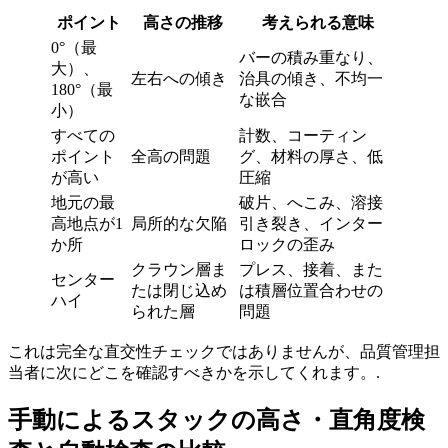
ポイント
高さの推移
考えられる意味
0°（最
バーの積み重なり、
大）、
左右への傾き
治具の傾き、不均一
180°（最
な嵌合
小）
すべての
計数、コーティン
ポイント
全高の問題
グ、材料の厚さ、低
が高い
圧縮
地元の最
破片、へこみ、溶接
高地点が1
局所的な欠陥
引き裂き、インター
か所
ロックの歪み
クラウン層ま
プレス、接着、また
センター
たは閉じ込め
は積層位置合わせの
ハイ
られた層
問題
これは完全な直交性チェックではありませんが、品質管理担
当者に次にどこを確認すべきかを示してくれます。.
手動によるスタックの高さ・直角度検