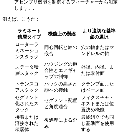
アセンブリ機能を制御するフィーチャーから測定
します。.
例えば、こうだ：
ラミネート
より適切な基準
機能上の懸念
積層タイプ
点の選択
ローターラ
同心回転と軸の
穴の軸またはマ
ミネーショ
嵌合
ンドレルの軸
ンスタック
ハウジングの適
ステータ積
外径、内径、ま
合性とエアギャ
層スタック
たは取付面
ップの制御
トランスコ
パックの高さと
クランプ面また
アスタック
顔への接触
はベース面
セグメント
フィクスチャ・
セグメント配置
化されたス
ネストまたは位
と角度適合
タック
置決め機能
接着または
最終組立でも同
後処理による歪
溶接された
じ基準面を使用
み
積層体
する