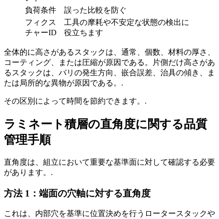
負荷条件
誤った比較を防ぐ
フィクス
工具の摩耗や不安定な状態の検出に
チャーID
役立ちます
全体的に高さがあるスタックは、通常、個数、材料の厚さ、
コーティング、または圧縮が原因である。片側だけ高さがあ
るスタックは、バリの発生方向、嵌合誤差、治具の傾き、ま
たは局所的な異物が原因である。.
その区別によって時間を節約できます。.
ラミネート積層の直角度に関する品質
管理手順
直角度は、組立において重要な基準面に対して確認する必要
があります。.
方法 1：端面の穴軸に対する直角度
これは、内部穴を基準に位置決めを行うロータースタックや