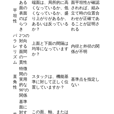
ある
端面は、局所的に高
面平坦性が確認
面の
くなっているか、低
されれば、組み
平
表面
くなっているか、盛
立て時の位置合
坦
のば
り上がりがあるか、
わせが正確であ
性
らつ
あるいは反っている
ることが証明さ
き
か？
れる
パ
2つの
ラ
対向
上面と下面の間隔は
レ
する
内径と外径の関
均等になっています
リ
面間
係が不明
か？
ズ
の一
ム
貫性
特徴
間の
直
スタックは、機能基
実用
基準点を指定し
角
準に対して正しく位
的な
ない
性
置していますか？
90°の
関係
基準
面に
この面、軸、または
対す