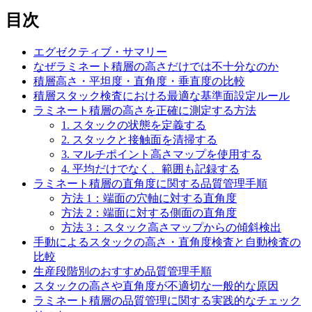
目次
エグゼクティブ・サマリー
なぜラミネート積層の高さだけでは不十分なのか
積層高さ・平坦度・直角度・垂直度の比較
積層スタック検査における最適な基準面設定ルール
ラミネート積層の高さを正確に測定する方法
1. スタックの状態を定義する
2. スタックと接触面を清掃する
3. マルチポイント高さマップを使用する
4. 平均だけでなく、範囲も記録する
ラミネート積層の直角度に関する品質管理手順
方法 1：端面の穴軸に対する直角度
方法 2：端面に対する側面の直角度
方法 3：スタック高さマップからの傾斜検出
手動によるスタックの高さ・直角度検査と自動検査の
比較
生産段階別のおすすめ品質管理手順
スタックの高さや直角度が不適切な一般的な原因
ラミネート積層の品質管理に関する実践的なチェック