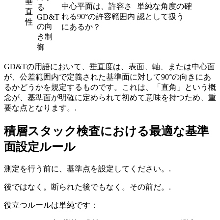
垂
中心平面は、許容さ
単純な角度の確
る
直
れる90°の許容範囲内
認として扱う
GD&T
性
の向
にあるか？
き制
御
GD&Tの用語において、垂直度は、表面、軸、または中心面
が、公差範囲内で定義された基準面に対して90°の向きにあ
るかどうかを規定するものです。これは、「直角」という概
念が、基準面が明確に定められて初めて意味を持つため、重
要な点となります。.
積層スタック検査における最適な基準
面設定ルール
測定を行う前に、基準点を設定してください。.
後ではなく。断られた後でもなく。その前だ。.
役立つルールは単純です：