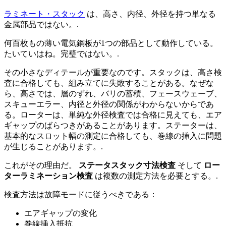
ラミネート・スタック
は、高さ、内径、外径を持つ単なる
金属部品ではない。.
何百枚もの薄い電気鋼板が1つの部品として動作している。
たいていはね。完璧ではない。.
その小さなディテールが重要なのです。スタックは、高さ検
査に合格しても、組み立てに失敗することがある。なぜな
ら、高さでは、層のずれ、バリの蓄積、フェースウェーブ、
スキューエラー、内径と外径の関係がわからないからであ
る。ローターは、単純な外径検査では合格に見えても、エア
ギャップのばらつきがあることがあります。ステーターは、
基本的なスロット幅の測定に合格しても、巻線の挿入に問題
が生じることがあります。.
これがその理由だ。
ステータスタック寸法検査
そして
ロー
ターラミネーション検査
は複数の測定方法を必要とする。.
検査方法は故障モードに従うべきである：
エアギャップの変化
巻線挿入抵抗