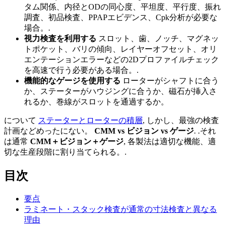
タム関係、内径とODの同心度、平坦度、平行度、振れ
調査、初品検査、PPAPエビデンス、Cpk分析が必要な
場合。.
視力検査を利用する
スロット、歯、ノッチ、マグネッ
トポケット、バリの傾向、レイヤーオフセット、オリ
エンテーションエラーなどの2Dプロファイルチェック
を高速で行う必要がある場合。.
機能的なゲージを使用する
ローターがシャフトに合う
か、ステーターがハウジングに合うか、磁石が挿入さ
れるか、巻線がスロットを通過するか。
について
ステーターとローターの積層
, しかし、最強の検査
計画などめったにない。
CMM vs ビジョン vs ゲージ
. .それ
は通常
CMM＋ビジョン＋ゲージ
, 各製法は適切な機能、適
切な生産段階に割り当てられる。.
目次
要点
ラミネート・スタック検査が通常の寸法検査と異なる
理由