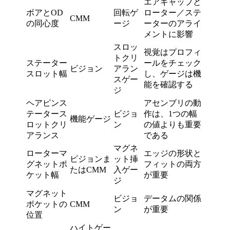
エアギャップと
ボアとOD
回転ゲ
ローター／ステ
CMM
の同心度
ージ
ーターのアライ
メントに影響
スロッ
視覚はプロフィ
トクリ
ステーター
ールをチェック
ビジョン
アラン
スロット幅
し、ゲージは機
スゲー
能を確認する
ジ
ヘアピンス
アセンブリの動
テータース
ビジョ
作は、1つの幅
機能ゲージ
ロットクリ
ン
の値よりも重要
アランス
である
マグネ
ローターマ
エッジの形状と
ビジョンま
ット挿
グネットポ
フィットの両方
たはCMM
入ゲー
ケット幅
が重要
ジ
マグネット
ビジョ
データムの関係
ポケットの
CMM
ン
が重要
位置
ハイトゲー