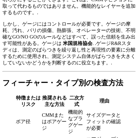
取って代わるものではありません。機能的なレイヤーを追加
するものです。.
しかし、ゲージにはコントロールが必要です。ゲージの摩
耗、汚れ、バリの損傷、熱膨張、オペレーターの技術、不明
確なGO/NO GOのルールなどはすべて、誤った信頼を生み出
す可能性がある。ゲージは
米国規格協会
. .ゲージR&Rスタ
ディは、測定のばらつきを繰り返し性と再現性の要素に分離
するために使用され、測定システム自体がばらつきを大きく
していないかどうかを判断するのに役立ちます。.
フィーチャー・タイプ別の検査方法
特徴または
推奨される
二次方
理由
リスク
主な方法
式
機能的
CMMまた
サイズデータと
なプラ
ボア径
はボアゲー
フィットの確認
グゲー
ジ
が必要
ジ