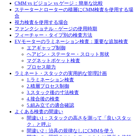
CMM vs ビジョン vs ゲージ：簡単な比較
ステーターとローターの積層にCMM検査を使用する場
合
視力検査を使用する場合
ファンクショナル・ゲージの使用時期
フィーチャー・タイプ別の検査方法
EVモーターのラミネーション検査：重要な追加検査
エアギャップ制御
ヘアピン・ステーター・スロット形状
マグネットポケット検査
プロセス能力
ラミネート・スタックの実用的な管理計画
1.ラミネーション検査
2.積層プロセス制御
3.スタック後の寸法検査
4.接合後の検査
5.組み立ての適合確認
よくある検査の間違い
間違い1：スタックの高さを測って「良いスタッ
ク」と呼ぶ
間違い2：治具の規律なしにCMMを使う