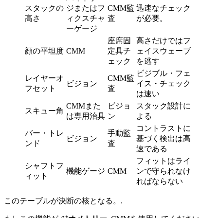
スタックの
ジまたはフ
CMM監
迅速なチェック
高さ
ィクスチャ
査
が必要。
ーゲージ
座席固
高さだけではフ
顔の平坦度
CMM
定具チ
ェイスウェーブ
ェック
を逃す
ビジブル・フェ
レイヤーオ
CMM監
ビジョン
イス・チェック
フセット
査
は速い
CMMまた
ビジョ
スタック設計に
スキュー角
は専用治具
ン
よる
コントラストに
バー・トレ
手動監
ビジョン
基づく検出は高
ンド
査
速である
フィットはライ
シャフトフ
機能ゲージ
CMM
ンで守られなけ
ィット
ればならない
このテーブルが決断の核となる。.