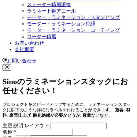
ステーター積層溶接
ラミネート鋼アニール
モーター・ラミネーション・スタンピング
モーター・ラミネーション絶縁
モーター・ラミネーション・コーティング
ローター積層
お問い合わせ
会社概要
お問い合わせ
Sinoのラミネーションスタックにお
任せください！
プロジェクトをスピードアップするために、ラミネーションスタッ
クに以下のような詳細なラベルを付けることができます。
寛容
,
材
料
,
表面仕上げ
,
酸化絶縁が必要かどうか
,
数量
などなど。
主題 説明 レイアウト
名称
*