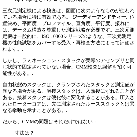
三次元測定機による検査は、図面に次のようなものが使われ
ている場合に特に有効である。
ジーディーアンドティー
. .位
置決め、平面度、プロファイル、直角度、平行度、振れに
は、データム構造を尊重した測定戦略が必要です。三次元測
定機は一般的に、ISO 10360シリーズのような、三次元測定
機の性能試験をカバーする受入・再検査方法によって評価さ
れます。.
しかし、ラミネーション・スタックが実際のアセンブリと同
じ状態で固定されていない場合、CMM検査は誤解を招く可
能性がある。.
自由状態のスタックは、クランプされたスタックと測定値が
異なる場合がある。溶接スタックは、入熱後にずれることが
ある。接着スタックは硬化後に変化することがある。圧入さ
れたローターコアは、先に測定されたルーススタックとは異
なる挙動を示すことがある。.
だから、CMMの問題はそれだけではない：
寸法は？