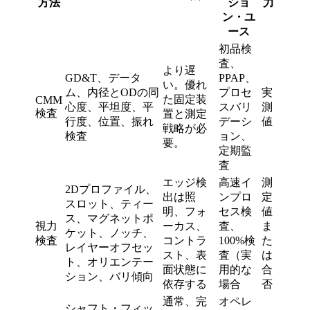
方法
ショ
力
ン・ユ
ース
初品検
査、
より遅
GD&T、データ
PPAP、
い。優れ
ム、内径とODの同
プロセ
実
た固定装
CMM
心度、平坦度、平
スバリ
測
検査
置と測定
行度、位置、振れ
デーシ
値
戦略が必
検査
ョン、
要。
定期監
査
エッジ検
高速イ
測
2Dプロファイル、
出は照
ンプロ
定
スロット、ティー
明、フォ
セス検
値
ス、マグネットポ
視力
ーカス、
査、
ま
ケット、ノッチ、
検査
コントラ
100%検
た
レイヤーオフセッ
スト、表
査（実
は
ト、オリエンテー
面状態に
用的な
合
ション、バリ傾向
依存する
場合
否
通常、完
オペレ
シャフト・フィッ