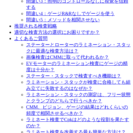
間違い3：照明のコントロールなしに視覚を信頼
する
間違い4：ゲージR&Rなしでゲージを使う
間違い5：メソッドを相関させない
推奨される検査戦略
適切な検査方法の選択にお困りですか？
よくあるご質問
ステーターとローターのラミネーション・スタッ
クに最適な検査方法は？
画像検査はCMMに取って代われるか？
EVモーターのラミネーション検査にゲージの精
度は十分か？
ステーター・スタックで検査すべき機能は？
ラミネーション・スタックが検査に合格しても組
み立てに失敗するのはなぜか？
ラミネーション・スタックの測定は、フリー状態
とクランプのどちらで行うべきか？
CMM、ビジョン、ゲージの結果はどれくらいの
頻度で相関させるべきか？
ラミネート検査でCpkはどのような役割を果たす
のか？
ラミネート検査を改善する最も簡単な方法は？