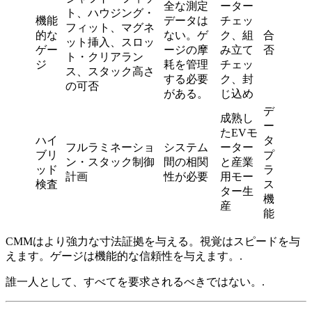
全な測定
ーター
ト、ハウジング・
機能
データは
チェッ
フィット、マグネ
的な
ない。ゲ
ク、組
合
ット挿入、スロッ
ゲー
ージの摩
み立て
否
ト・クリアラン
ジ
耗を管理
チェッ
ス、スタック高さ
する必要
ク、封
の可否
がある。
じ込め
デ
成熟し
ー
たEVモ
ハイ
タ
フルラミネーショ
システム
ーター
ブリ
プ
ン・スタック制御
間の相関
と産業
ッド
ラ
計画
性が必要
用モー
検査
ス
ター生
機
産
能
CMMはより強力な寸法証拠を与える。視覚はスピードを与
えます。ゲージは機能的な信頼性を与えます。.
誰一人として、すべてを要求されるべきではない。.