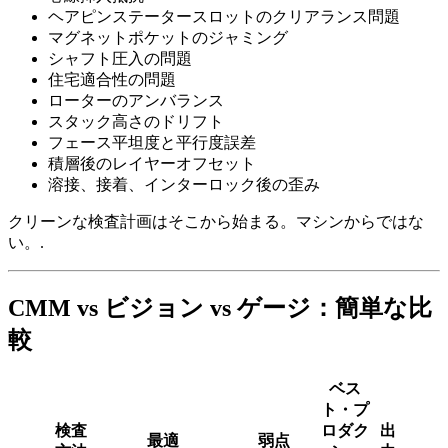
ヘアピンステータースロットのクリアランス問題
マグネットポケットのジャミング
シャフト圧入の問題
住宅適合性の問題
ローターのアンバランス
スタック高さのドリフト
フェース平坦度と平行度誤差
積層後のレイヤーオフセット
溶接、接着、インターロック後の歪み
クリーンな検査計画はそこから始まる。マシンからではな
い。.
CMM vs ビジョン vs ゲージ：簡単な比
較
ベス
ト・プ
検査
ロダク
出
最適
弱点