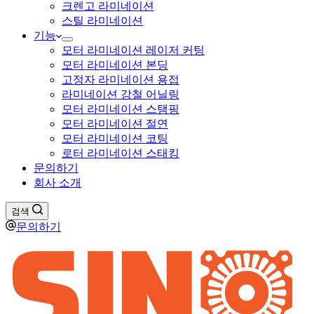
크렌고 라미네이션
스틸 라미네이션
기능
모터 라미네이션 레이저 커팅
모터 라미네이션 본딩
고정자 라미네이션 용접
라미네이션 강철 어닐링
모터 라미네이션 스탬핑
모터 라미네이션 절연
모터 라미네이션 코팅
로터 라미네이션 스태킹
문의하기
회사 소개
검색
문의하기