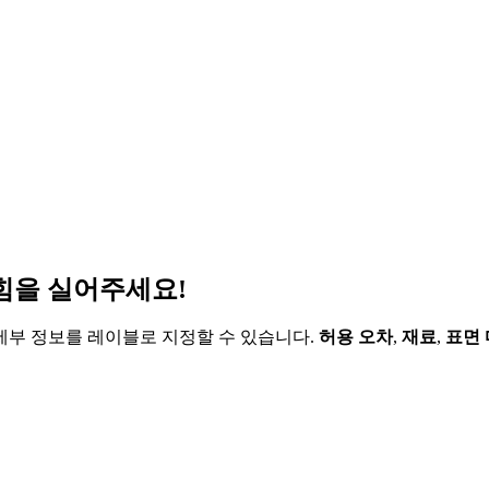
힘을 실어주세요!
세부 정보를 레이블로 지정할 수 있습니다.
허용 오차
,
재료
,
표면