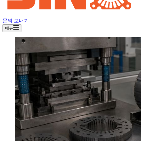
문의 보내기
메뉴