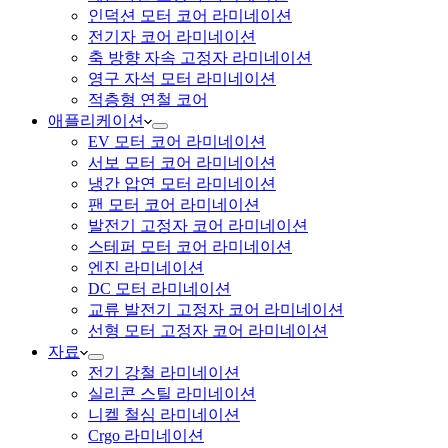
인덕션 모터 코어 라미네이션
전기자 코어 라미네이션
축 방향 자속 고정자 라미네이션
영구 자석 모터 라미네이션
적층형 연철 코어
애플리케이션
EV 모터 코어 라미네이션
서보 모터 코어 라미네이션
냉간 압연 모터 라미네이션
팬 모터 코어 라미네이션
발전기 고정자 코어 라미네이션
스테퍼 모터 코어 라미네이션
엔진 라미네이션
DC 모터 라미네이션
교류 발전기 고정자 코어 라미네이션
선형 모터 고정자 코어 라미네이션
자료
전기 강철 라미네이션
실리콘 스틸 라미네이션
니켈 철심 라미네이션
Crgo 라미네이션