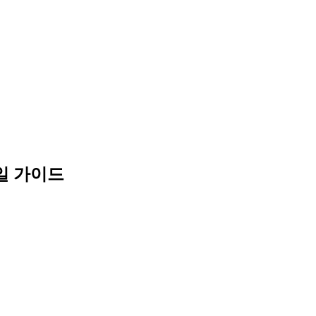
일 가이드