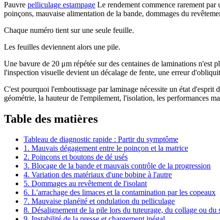
Pauvre
pelliculage estampage
Le rendement commence rarement par une 
poinçons, mauvaise alimentation de la bande, dommages du revêtement, 
Chaque numéro tient sur une seule feuille.
Les feuilles deviennent alors une pile.
Une bavure de 20 μm répétée sur des centaines de laminations n'est plu
l'inspection visuelle devient un décalage de fente, une erreur d'obliqui
C'est pourquoi l'emboutissage par laminage nécessite un état d'esprit 
géométrie, la hauteur de l'empilement, l'isolation, les performances ma
Table des matières
Tableau de diagnostic rapide : Partir du symptôme
1. Mauvais dégagement entre le poinçon et la matrice
2. Poinçons et boutons de dé usés
3. Blocage de la bande et mauvais contrôle de la progression
4. Variation des matériaux d'une bobine à l'autre
5. Dommages au revêtement de l'isolant
6. L'arrachage des limaces et la contamination par les copeaux
7. Mauvaise planéité et ondulation du pelliculage
8. Désalignement de la pile lors du tuteurage, du collage ou du
9. Instabilité de la presse et chargement inégal